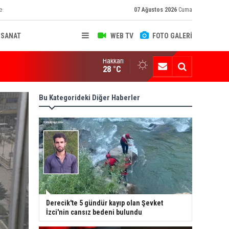
e
07 Ağustos 2026
Cuma
-SANAT
WEB TV
FOTO GALERİ
Hakkari
ksekova'nın Sanayi Geleceği Masaya Yatırıldı
28 °C
Bu Kategorideki Diğer Haberler
Derecik'te 5 gündür kayıp olan Şevket
İzci'nin cansız bedeni bulundu