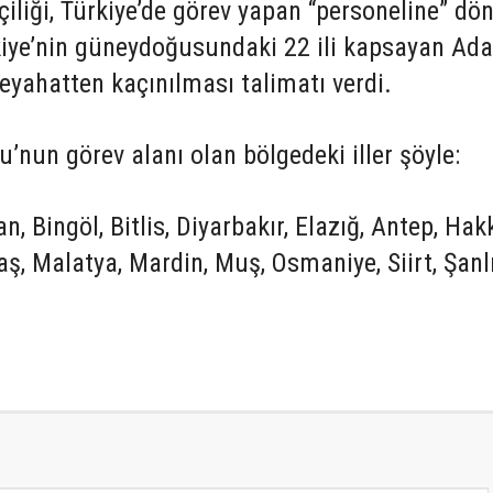
iliği, Türkiye’de görev yapan “personeline” dö
rkiye’nin güneydoğusundaki 22 ili kapsayan Ad
eyahatten kaçınılması talimatı verdi.
nun görev alanı olan bölgedeki iller şöyle:
 Bingöl, Bitlis, Diyarbakır, Elazığ, Antep, Hakk
aş, Malatya, Mardin, Muş, Osmaniye, Siirt, Şanl