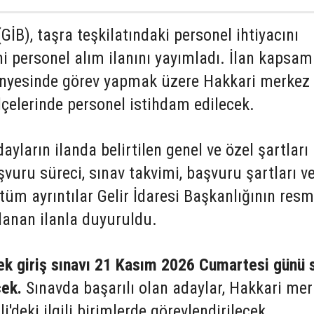
(GİB), taşra teşkilatındaki personel ihtiyacını
i personel alım ilanını yayımladı. İlan kapsa
ünyesinde görev yapmak üzere Hakkari merkez 
çelerinde personel istihdam edilecek.
ların ilanda belirtilen genel ve özel şartları
şvuru süreci, sınav takvimi, başvuru şartları v
 tüm ayrıntılar Gelir İdaresi Başkanlığının resm
lanan ilanla duyuruldu.
ek giriş sınavı 21 Kasım 2026 Cumartesi günü 
cek.
Sınavda başarılı olan adaylar, Hakkari me
'deki ilgili birimlerde görevlendirilecek.