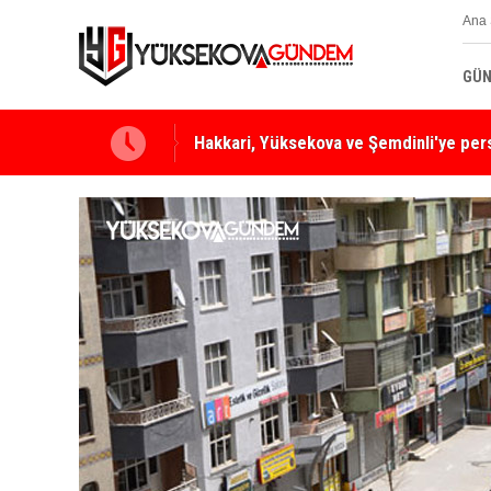
Ana 
GÜN
Yüksekova Ziraat Odası'ndan Yangınlara 