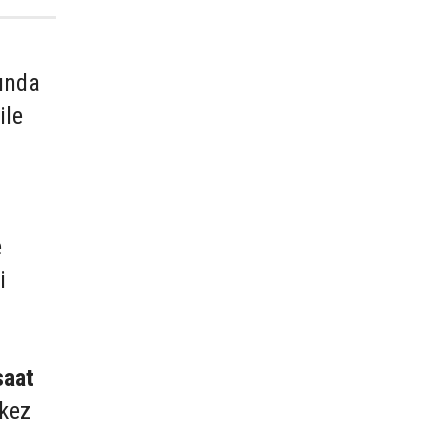
mında
ile
e
i
saat
rkez