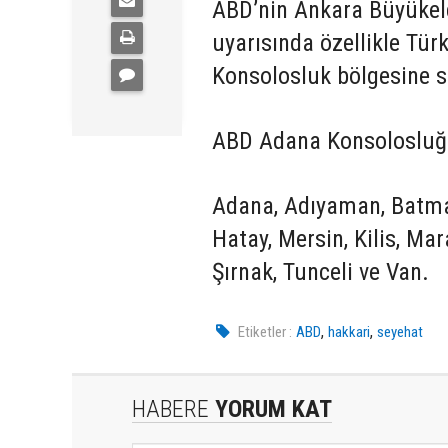
ABD’nin Ankara Büyükelç
uyarısında özellikle Tü
Konsolosluk bölgesine s
ABD Adana Konsolosluğu’
Adana, Adıyaman, Batman,
Hatay, Mersin, Kilis, Mar
Şırnak, Tunceli ve Van.
,
,
Etiketler :
ABD
hakkari
seyehat
HABERE
YORUM KAT