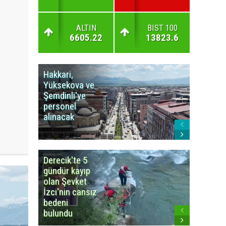
ALTIN
BIST 100
6605.22
13823.6
Hakkari,
Yüksek
Yüksekova ve
Ziraat
Şemdinli'ye
Odası'n
personel
Yangınla
alınacak
Karşı Duy
Çağrısı
Derecik'te 5
3
gündür kayıp
büyüklü
olan Şevket
deprem
İzci'nin cansız
korkuttu
bedeni
bulundu