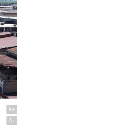
A+
A-