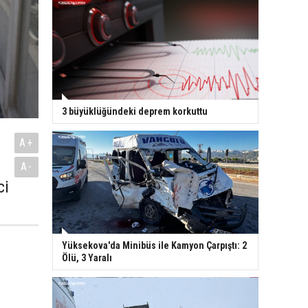
3 büyüklüğündeki deprem korkuttu
A+
A-
ci
Yüksekova'da Minibüs ile Kamyon Çarpıştı: 2
Ölü, 3 Yaralı