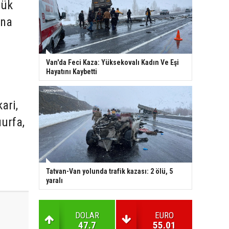
nük
ana
Van'da Feci Kaza: Yüksekovalı Kadın Ve Eşi
Hayatını Kaybetti
ari,
ıurfa,
Tatvan-Van yolunda trafik kazası: 2 ölü, 5
yaralı
DOLAR
EURO
47.7
55.01