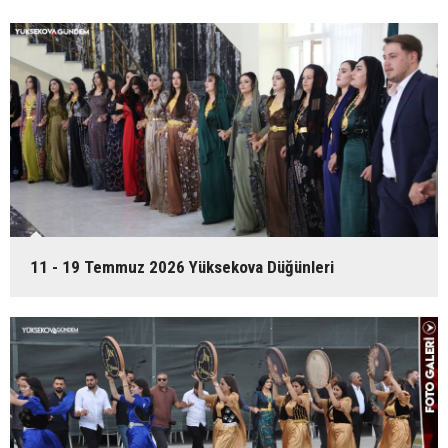
11 - 19 Temmuz 2026 Yüksekova Düğünleri