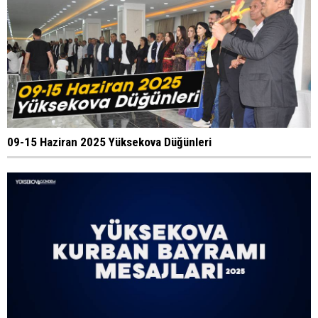
09-15 Haziran 2025 Yüksekova Düğünleri