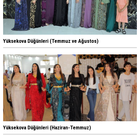
Yüksekova Düğünleri (Temmuz ve Ağustos)
Yüksekova Düğünleri (Haziran-Temmuz)