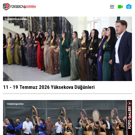
11 - 19 Temmuz 2026 Yüksekova Düğünleri