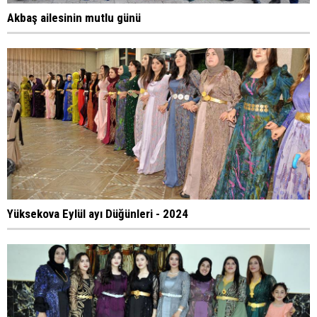
Akbaş ailesinin mutlu günü
Yüksekova Eylül ayı Düğünleri - 2024