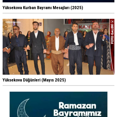
Yüksekova Kurban Bayramı Mesajları (2025)
Yüksekova Düğünleri (Mayıs 2025)