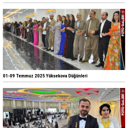
01-09 Temmuz 2025 Yüksekova Düğünleri