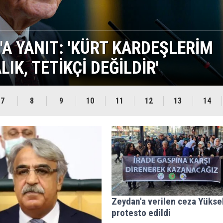
EYETİNİN YENİ ÜYESİ OLDU
7
8
9
10
11
12
13
14
Zeydan'a verilen ceza Yükse
protesto edildi