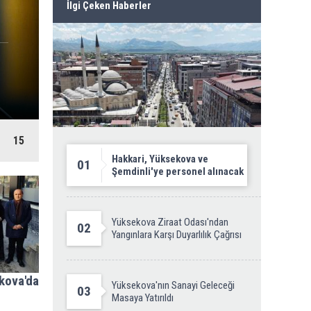
İlgi Çeken Haberler
ZEYDAN'A VERİLEN C
15
Hakkari, Yüksekova ve
01
Şemdinli'ye personel alınacak
Yüksekova Ziraat Odası'ndan
02
Yangınlara Karşı Duyarlılık Çağrısı
kova'da
Yüksekova'nın Sanayi Geleceği
03
Masaya Yatırıldı