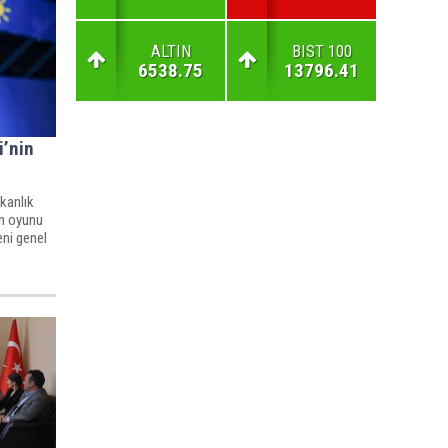
ALTIN
BIST 100
6538.75
13796.41
i’nin
şkanlık
in oyunu
eni genel