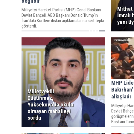
değildir'
Mithat
Milliyetçi Hareket Partisi (MHP) Genel Başkanı
İmralı 
Devlet Bahçeli, ABD Başkanı Donald Trump’ın
İran’daki Kürtlere ilişkin açıklamalarına sert tepki
yeni üy
gösterdi.
MHP Lider
Bakırhan’
Milletvekili
alkışladı
Düşünmez,
Yüksekova'da okulu
Milliyetçi Ha
olmayan mahalleyi
Devlet Bahçe
görüşmelerin
sordu
Başkanı Tunc
alkışladı.