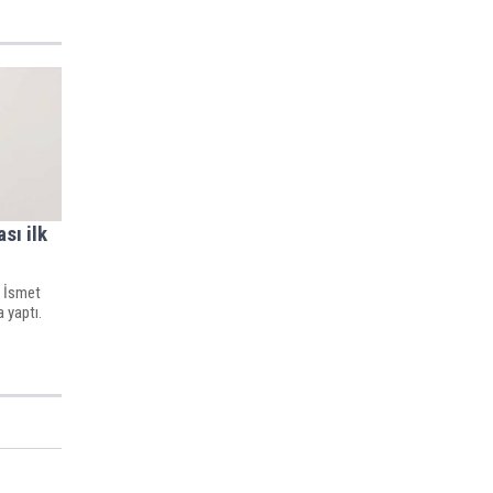
sı ilk
ı İsmet
 yaptı.