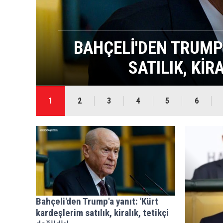
SANCAR, İMRALI H
1
2
3
4
5
6
Bahçeli'den Trump'a yanıt: 'Kürt
kardeşlerim satılık, kiralık, tetikçi