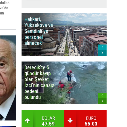
dullah
va’da
sın
Hakkari,
Yüksek
Yüksekova ve
Ziraat
Şemdinli'ye
Odası'n
personel
Yangınla
alınacak
Karşı Duy
Çağrısı
Derecik'te 5
3
gündür kayıp
büyüklü
olan Şevket
deprem
İzci'nin cansız
korkuttu
bedeni
bulundu
DOLAR
EURO
47.59
55.03