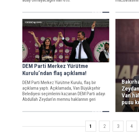
tanımamaktır
DEM Parti Merkez Yürütme
Kurulu’ndan flaş açıklama!
Bakırh
DEM Parti Merkez Yürütme Kurulu, flaş bir
Zeydan
açıklama yaptı. Açıklamada, Van Büyükşehir
Belediyesi seçimlerini kazanan DEM Parti adayı
Van hal
Abdullah Zeydan’ın memnu haklarının geri
pusu k
alınmasına tepki gösterildi.
1
2
3
4