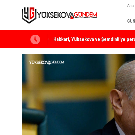
Ana 
GÜN
Hakkari, Yüksekova ve Şemdinli'ye per
Yüksekova Ziraat Odası'ndan Yangınlara 