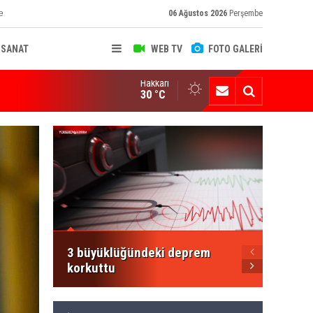
e
06 Ağustos 2026
Perşembe
-SANAT
WEB TV
FOTO GALERİ
Hakkari
ksekova'nın Sanayi Geleceği Masaya Yatırıldı
30 °C
Şemdin
Şakar'
Mesajı
3 büyüklüğündeki deprem
korkuttu