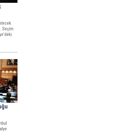
k
elecek
ti. Seçim
ye'deki
uğu
nbul
alye