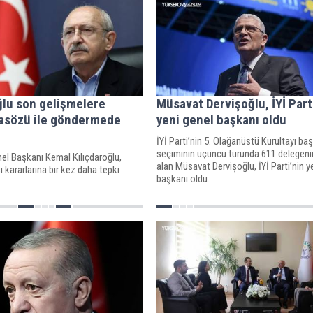
ğlu son gelişmelere
Müsavat Dervişoğlu, İYİ Part
tasözü ile göndermede
yeni genel başkanı oldu
İYİ Parti’nin 5. Olağanüstü Kurultayı ba
seçiminin üçüncü turunda 611 delegen
el Başkanı Kemal Kılıçdaroğlu,
alan Müsavat Dervişoğlu, İYİ Parti’nin y
 kararlarına bir kez daha tepki
başkanı oldu.