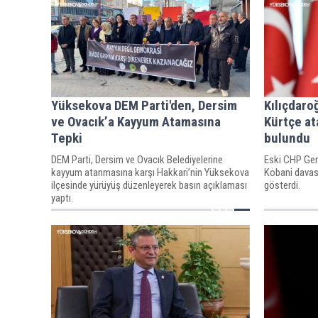
Yüksekova DEM Parti'den, Dersim
Kılıçdaro
ve Ovacık’a Kayyum Atamasına
Kürtçe a
Tepki
bulundu
DEM Parti, Dersim ve Ovacık Belediyelerine
Eski CHP Gen
kayyum atanmasına karşı Hakkari’nin Yüksekova
Kobani davası
ilçesinde yürüyüş düzenleyerek basın açıklaması
gösterdi.
yaptı.