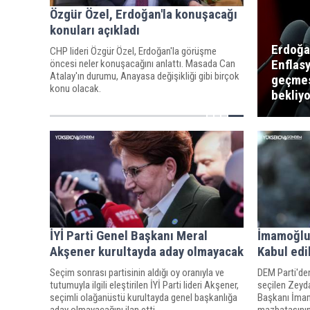
Özgür Özel, Erdoğan'la konuşacağı
konuları açıkladı
Erdoğa
CHP lideri Özgür Özel, Erdoğan'la görüşme
Enflas
öncesi neler konuşacağını anlattı. Masada Can
Atalay'ın durumu, Anayasa değişikliği gibi birçok
geçmes
konu olacak.
bekliy
İYİ Parti Genel Başkanı Meral
İmamoğlu
Akşener kurultayda aday olmayacak
Kabul ed
Seçim sonrası partisinin aldığı oy oranıyla ve
DEM Parti'de
tutumuyla ilgili eleştirilen İYİ Parti lideri Akşener,
seçilen Zeyda
seçimli olağanüstü kurultayda genel başkanlığa
Başkanı İmam
aday olmayacağını ilan etti.
mazbatasının 