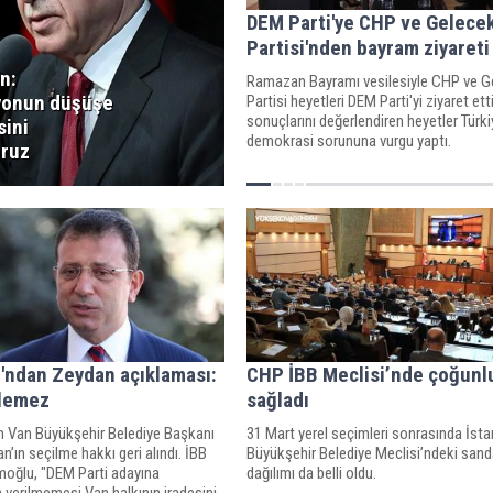
DEM Parti'ye CHP ve Gelece
Partisi'nden bayram ziyareti
n:
Ramazan Bayramı vesilesiyle CHP ve G
yonun düşüşe
Partisi heyetleri DEM Parti'yi ziyaret et
sonuçlarını değerlendiren heyetler Türki
ini
demokrasi sorununa vurgu yaptı.
oruz
'ndan Zeydan açıklaması:
CHP İBB Meclisi’nde çoğunl
ilemez
sağladı
n Van Büyükşehir Belediye Başkanı
31 Mart yerel seçimleri sonrasında İsta
n’ın seçilme hakkı geri alındı. İBB
Büyükşehir Belediye Meclisi’ndeki sand
oğlu, "DEM Parti adayına
dağılımı da belli oldu.
verilmemesi Van halkının iradesini