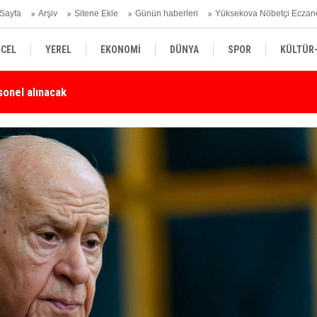
Sayfa
Arşiv
Sitene Ekle
Günün haberleri
Yüksekova Nöbetçi Eczan
CEL
YEREL
EKONOMİ
DÜNYA
SPOR
KÜLTÜR
sonel alınacak
Yü
Karşı Duyarlılık Çağrısı
SİYASET
TEKNOLOJİ
SAĞLIK