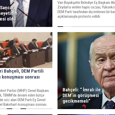
Van Büyükşehir Belediye Eş Başkanı Ab
 Sancar,
Zeydan’a verilen hapis cezası, Yükseko
DEM Parti tarafından düzenlenen bir ba
heyetinin
açıklamasıyla protesto edildi.
esi oldu
i Bahçeli, DEM Partili
ı konuşması sonrası
Bahçeli: “ İmralı ile
reket Partisi (MHP) Genel Başkanı
DEM’in görüşmesi
li, TBMM’de devam eden bütçe
de söz alan DEM Parti Eş Genel
gecikmemeli”
el Bakırhan’ı konuşması sonrası