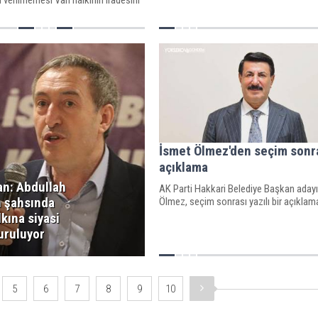
" dedi.
İsmet Ölmez'den seçim sonra
açıklama
an: Abdullah
AK Parti Hakkari Belediye Başkan aday
 şahsında
Ölmez, seçim sonrası yazılı bir açıklama
kına siyasi
uruluyor
5
6
7
8
9
10