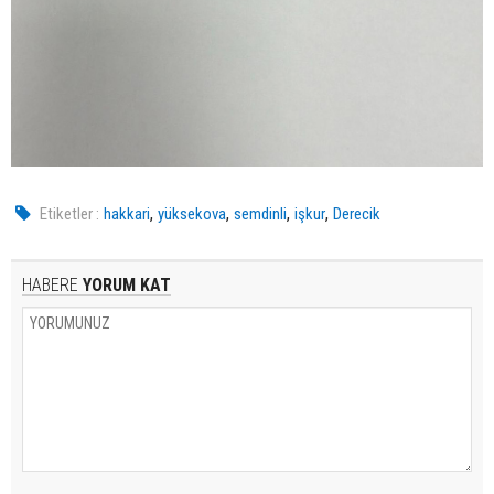
,
,
,
,
Etiketler :
hakkari
yüksekova
semdinli
işkur
Derecik
HABERE
YORUM KAT