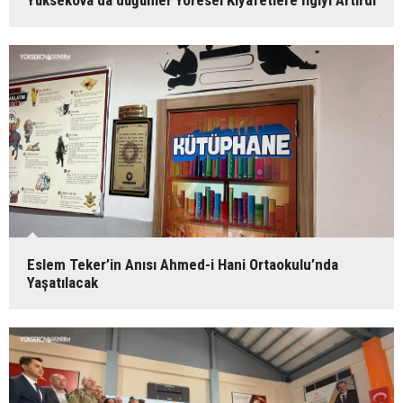
Yüksekova'da düğünler Yöresel Kıyafetlere İlgiyi Artırdı
Eslem Teker’in Anısı Ahmed-i Hani Ortaokulu’nda
Yaşatılacak