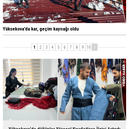
Yüksekova’da kar, geçim kaynağı oldu
1
2
3
4
5
6
7
8
9
10