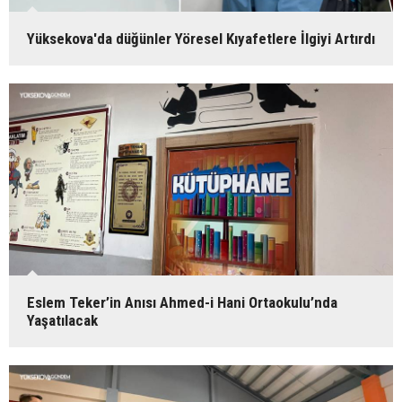
Yüksekova'da düğünler Yöresel Kıyafetlere İlgiyi Artırdı
Eslem Teker’in Anısı Ahmed-i Hani Ortaokulu’nda
Yaşatılacak