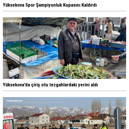
Yüksekova Spor Şampiyonluk Kupasını Kaldırdı
Yüksekova’da çiriş otu tezgahlardaki yerini aldı