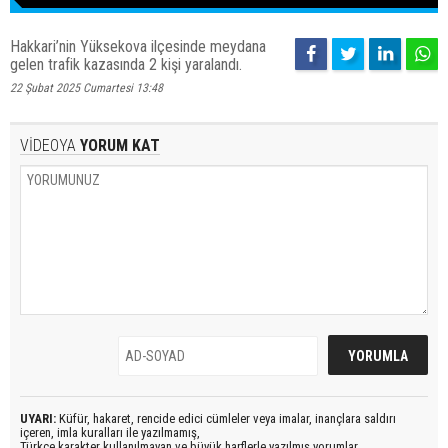
Hakkari’nin Yüksekova ilçesinde meydana
gelen trafik kazasında 2 kişi yaralandı.
22 Şubat 2025 Cumartesi 13:48
VİDEOYA
YORUM KAT
UYARI:
Küfür, hakaret, rencide edici cümleler veya imalar, inançlara saldırı
içeren, imla kuralları ile yazılmamış,
Türkçe karakter kullanılmayan ve büyük harflerle yazılmış yorumlar