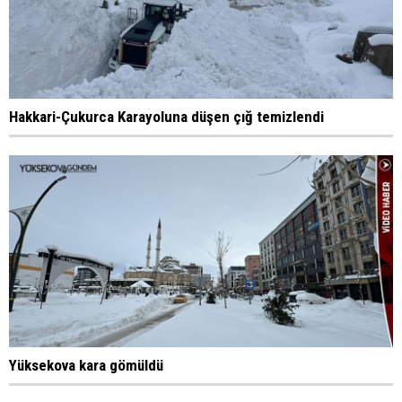
Hakkari-Çukurca Karayoluna düşen çığ temizlendi
Yüksekova kara gömüldü