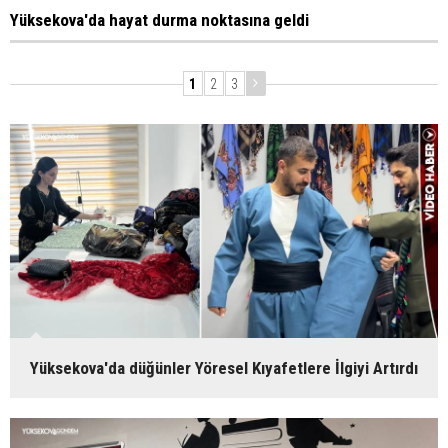
Yüksekova'da hayat durma noktasına geldi
1
2
3
Yüksekova'da düğünler Yöresel Kıyafetlere İlgiyi Artırdı