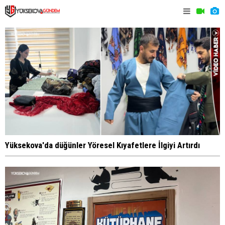
Yüksekova'da düğünler Yöresel Kıyafetlere İlgiyi Artırdı