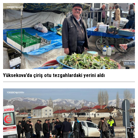
Yüksekova’da çiriş otu tezgahlardaki yerini aldı