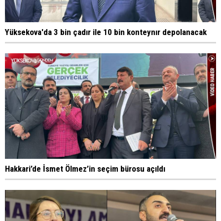
Yüksekova'da 3 bin çadır ile 10 bin konteynır depolanacak
Hakkari’de İsmet Ölmez’in seçim bürosu açıldı