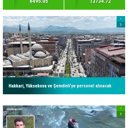
6495.05
13734.72
Hakkari, Yüksekova ve Şemdinli'ye personel alınacak