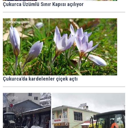
Çukurca Üzümlü Sınır Kapısı açılıyor
Çukurca'da kardelenler çiçek açtı