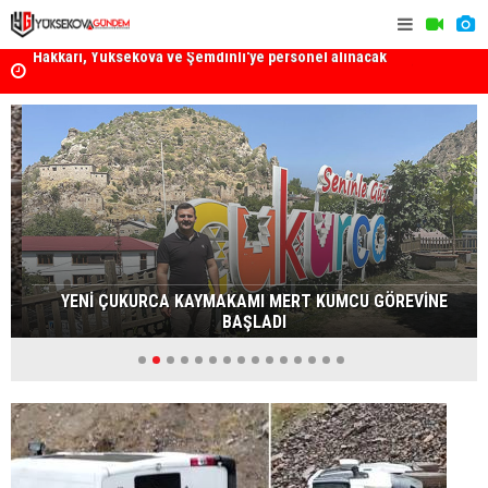
k
Yüksekova Ziraat Odası'ndan Yangınlara Karşı Duyarlılık
Yüksekova'
Çağrısı
YENİ ÇUKURCA KAYMAKAMI MERT KUMCU GÖREVİNE
BAŞLADI