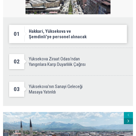
Hakkari, Yüksekova ve
01
Şemdinli'ye personel alınacak
Yüksekova Ziraat Odası'ndan
02
Yangınlara Karşı Duyarlılık Çağrısı
Yüksekova'nın Sanayi Geleceği
03
Masaya Yatırıldı