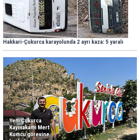
Hakkari-Çukurca karayolunda 2 ayrı kaza: 5 yaralı
Yeni Çukurca
Kaymakamı Mert
Kumcu görevine