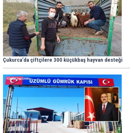
Çukurca’da çiftçilere 300 küçükbaş hayvan desteği