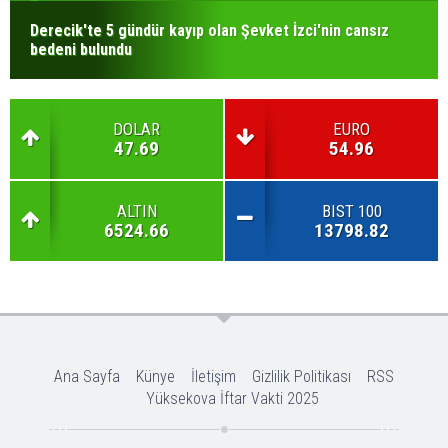
Derecik'te 5 gündür kayıp olan Şevket İzci'nin cansız
bedeni bulundu
DOLAR
EURO
47.69
54.96
ALTIN
BIST 100
6524.66
13798.82
Ana Sayfa
Künye
İletişim
Gizlilik Politikası
RSS
Yüksekova İftar Vakti 2025