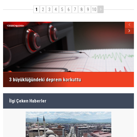
1
2
3
4
5
6
7
8
9
10
3 büyüklüğündeki deprem korkuttu
İlgi Çeken Haberler