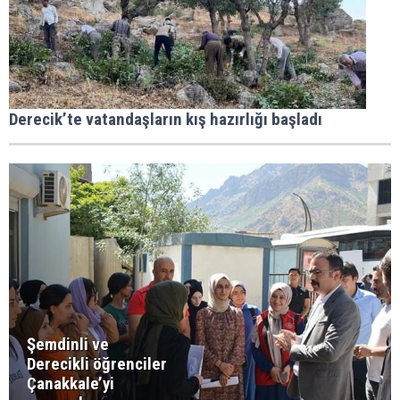
Derecik’te vatandaşların kış hazırlığı başladı
Şemdinli ve
Derecikli öğrenciler
Çanakkale’yi