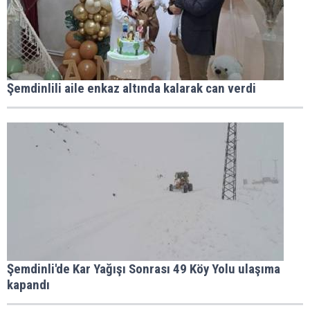
Şemdinlili aile enkaz altında kalarak can verdi
Şemdinli'de Kar Yağışı Sonrası 49 Köy Yolu ulaşıma
kapandı