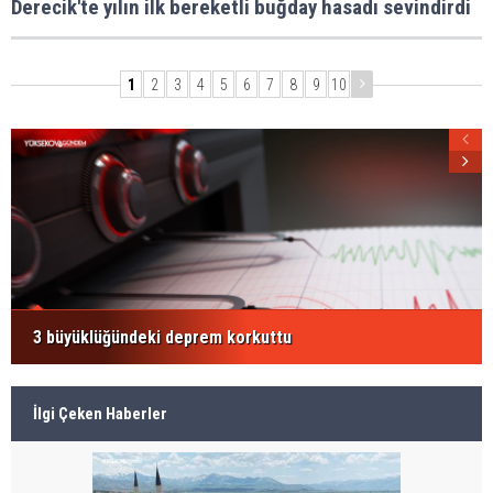
Derecik'te yılın ilk bereketli buğday hasadı sevindirdi
1
2
3
4
5
6
7
8
9
10
3 büyüklüğündeki deprem korkuttu
İlgi Çeken Haberler