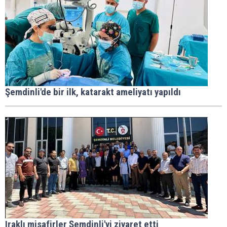
Şemdinli'de bir ilk, katarakt ameliyatı yapıldı
Iraklı misafirler Şemdinli'yi ziyaret etti