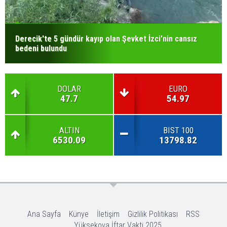
Derecik'te 5 gündür kayıp olan Şevket İzci'nin cansız
bedeni bulundu
DOLAR
EURO
47.7
54.97
ALTIN
BIST 100
6530.09
13798.82
Ana Sayfa
Künye
İletişim
Gizlilik Politikası
RSS
Yüksekova İftar Vakti 2025