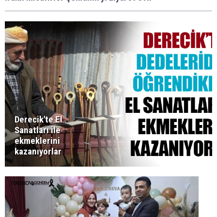
Derecik'te El
Sanatları ile
ekmeklerini
kazanıyorlar