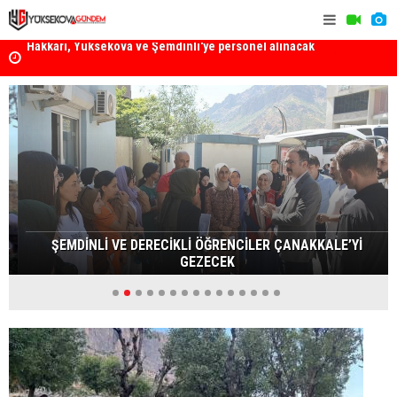
k
Yüksekova Ziraat Odası'ndan Yangınlara Karşı Duyarlılık
Yüksekova'
Çağrısı
ŞEMDİNLİ VE DERECİKLİ ÖĞRENCİLER ÇANAKKALE’Yİ
GEZECEK