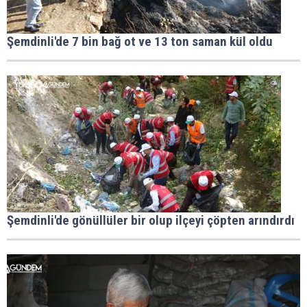
Şemdinli'de 7 bin bağ ot ve 13 ton saman kül oldu
Şemdinli'de gönüllüler bir olup ilçeyi çöpten arındırdı