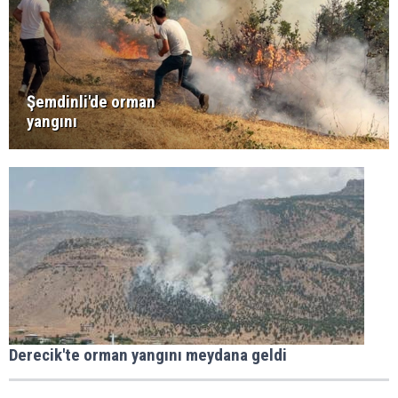
Şemdinli'de orman
yangını
Derecik'te orman yangını meydana geldi