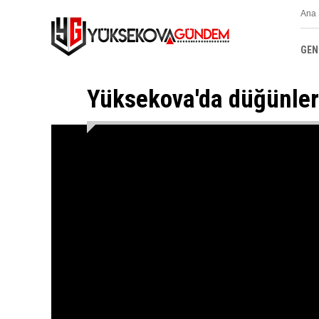
Ana 
GEN
Yüksekova'da düğünler Y