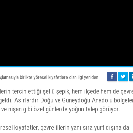
masıyla birlikte yöresel kıyafetlere olan ilgi yeniden
klerin tercih ettiği şel û şepik, hem ilçede hem de çevr
 geldi. Asırlardır Doğu ve Güneydoğu Anadolu bölgele
n ve nişan gibi özel günlerde yoğun talep görüyor.
esel kıyafetler, çevre illerin yanı sıra yurt dışına da