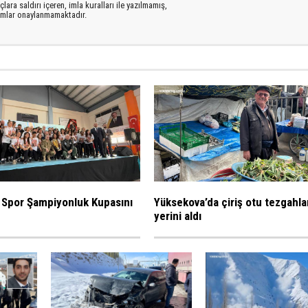
lara saldırı içeren, imla kuralları ile yazılmamış,
rumlar onaylanmamaktadır.
 Spor Şampiyonluk Kupasını
Yüksekova’da çiriş otu tezgahla
yerini aldı