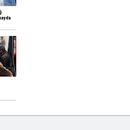
ğ
kayda