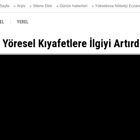
Sayfa
Arşiv
Sitene Ekle
Günün haberleri
Yüksekova Nöbetçi Eczan
EL
YEREL
öresel Kıyafetlere İlgiyi Artırd