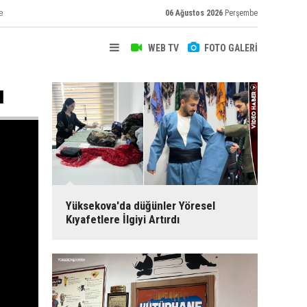
e
06 Ağustos 2026
Perşembe
WEB TV
FOTO GALERİ
ı
Yüksekova'da düğünler Yöresel
Kıyafetlere İlgiyi Artırdı