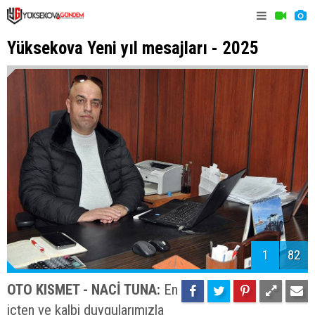
Yüksekova Yeni yıl mesajları - 2025
1
82
OTO KISMET - NACİ TUNA:
En
içten ve kalbi duygularımızla