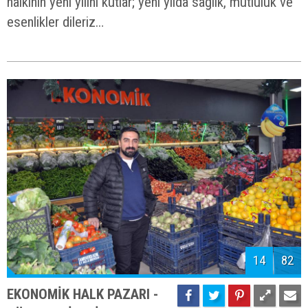
halkının yeni yılını kutlar; yeni yılda sağlık, mutluluk ve
esenlikler dileriz…
14
82
EKONOMİK HALK PAZARI -