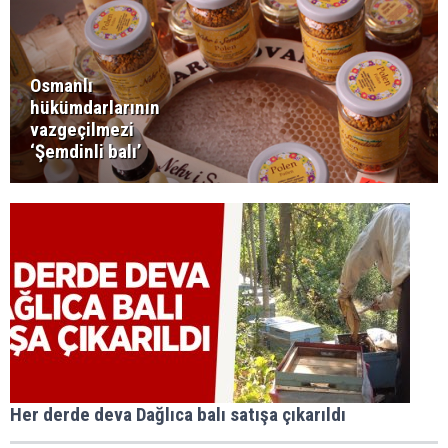
Osmanlı
hükümdarlarının
vazgeçilmezi
‘Şemdinli balı’
Her derde deva Dağlıca balı satışa çıkarıldı