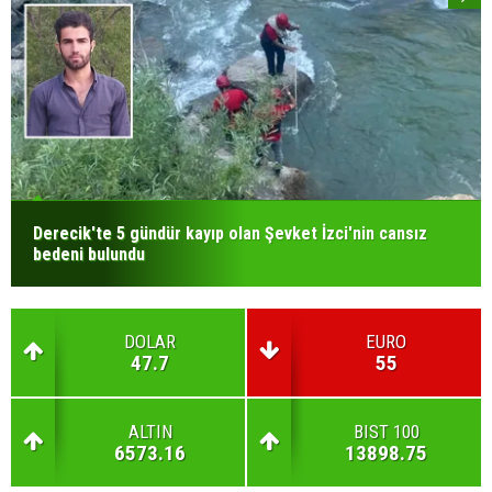
Derecik'te 5 gündür kayıp olan Şevket İzci'nin cansız
bedeni bulundu
DOLAR
EURO
47.7
55
ALTIN
BIST 100
6573.16
13898.75