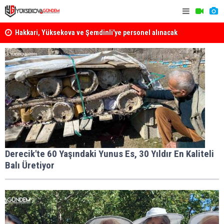
k
Yüksekova Ziraat Odası'ndan Yangınlara Karşı Duyarlılık
Yüksekova'
Çağrısı
Derecik'te 60 Yaşındaki Yunus Es, 30 Yıldır En Kaliteli
Balı Üretiyor