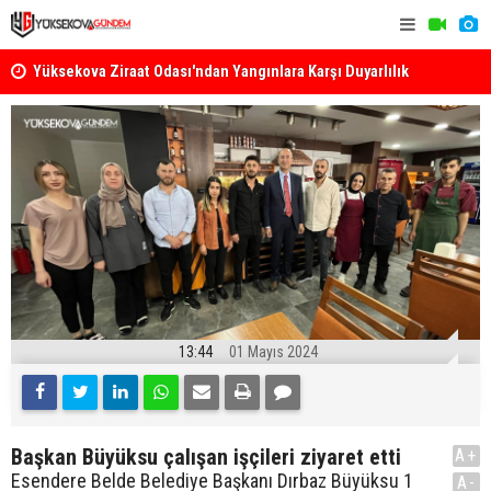
k
Yüksekova Ziraat Odası'ndan Yangınlara Karşı Duyarlılık
Yüksekova'
Çağrısı
13:44
01 Mayıs 2024
Başkan Büyüksu çalışan işçileri ziyaret etti
A+
Esendere Belde Belediye Başkanı Dırbaz Büyüksu 1
A-