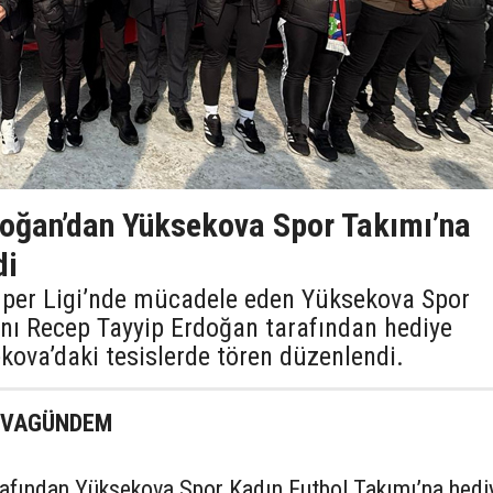
oğan’dan Yüksekova Spor Takımı’na
di
üper Ligi’nde mücadele eden Yüksekova Spor
ı Recep Tayyip Erdoğan tarafından hediye
kova’daki tesislerde tören düzenlendi.
KOVAGÜNDEM
afından Yüksekova Spor Kadın Futbol Takımı’na hedi