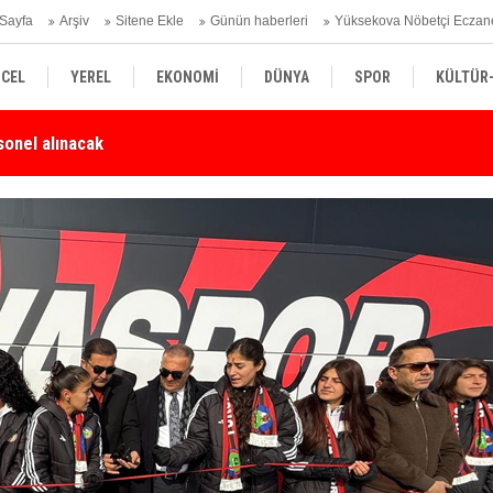
Sayfa
Arşiv
Sitene Ekle
Günün haberleri
Yüksekova Nöbetçi Eczan
CEL
YEREL
EKONOMİ
DÜNYA
SPOR
KÜLTÜR
Karşı Duyarlılık Çağrısı
Yü
SİYASET
TEKNOLOJİ
SAĞLIK