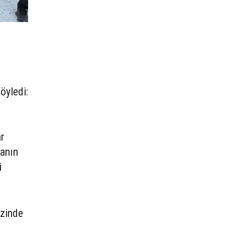
öyledi:
r
banın
i
ezinde