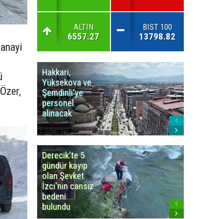
ALTIN
BIST 100
6557.27
13798.82
anayi
Hakkari,
Yüksek
ü
Yüksekova ve
Ziraat
 Özer,
Şemdinli'ye
Odası'n
personel
Yangınla
alınacak
Karşı Duy
Çağrısı
Derecik'te 5
3
gündür kayıp
büyüklü
olan Şevket
deprem
İzci'nin cansız
korkuttu
bedeni
bulundu