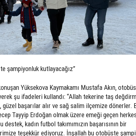
te şampiyonluk kutlayacağız”
 konuşan Yüksekova Kaymakamı Mustafa Akın, otobü
yerek şu ifadeleri kullandı: “Allah tekerine taş değdir
, güzel başarılar alır ve sağ salim ilçemize dönerler. 
cep Tayyip Erdoğan olmak üzere emeği geçen herke
u destek, kadın futbol takımımızın başarısının bir
rimize teşekkür ediyoruz. İnşallah bu otobüste şamp