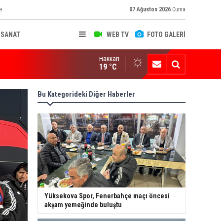
e
07 Ağustos 2026
Cuma
-SANAT
WEB TV
FOTO GALERİ
Hakkari
ksekova'nın Sanayi Geleceği Masaya Yatırıldı
19 °C
Bu Kategorideki Diğer Haberler
Yüksekova Spor, Fenerbahçe maçı öncesi
akşam yemeğinde buluştu