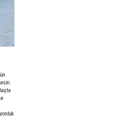
sün
mesin.
Başta
se
iyonluk