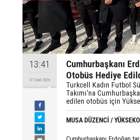
Cumhurbaşkanı Erd
13:41
Otobüs Hediye Edil
07 Ocak 2026
Turkcell Kadın Futbol S
Takımı’na Cumhurbaşkan
edilen otobüs için Yükse
MUSA DÜZENCİ / YÜKSE
Cumhurbaşkanı Erdoğan tar