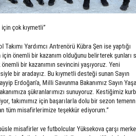
için çok kıymetli”
l Takımı Yardımcı Antrenörü Kübra Şen ise yaptığı
çin önemli bir kazanım olduğunu belirterek şunları s
önemli bir kazanımın sevincini yaşıyoruz. Yeni
siyle bir aradayız. Bu kıymetli desteği sunan Sayın
yyip Erdoğan’a, Milli Savunma Bakanımız Sayın Yaşa
Bakanımıza şükranlarımızı sunuyoruz. Kestiğimiz kur
liyor, takımımız için başarılarla dolu bir sezon temenn
an tüm misafirlerimize teşekkür ediyorum.”
üsle misafirler ve futbolcular Yüksekova çarşı merk