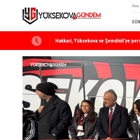
Ana 
GÜN
Yüksekova Ziraat Odası'ndan Yangınlara 