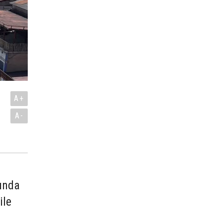
A+
A-
mında
ile