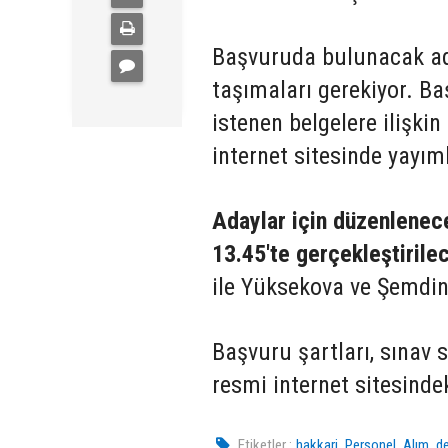
Başvuruda bulunacak aday
taşımaları gerekiyor. Ba
istenen belgelere ilişkin
internet sitesinde yayım
Adaylar için düzenlenec
13.45'te gerçekleştirile
ile Yüksekova ve Şemdinli
Başvuru şartları, sınav s
resmi internet sitesind
,
,
,
Etiketler :
hakkari
Personel
Alım
de