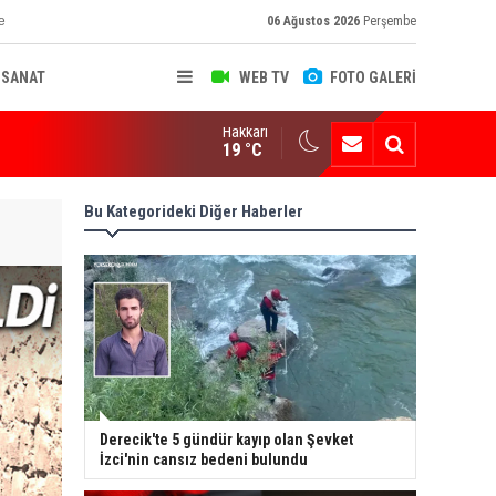
e
06 Ağustos 2026
Perşembe
-SANAT
WEB TV
FOTO GALERİ
Hakkari
ksekova'nın Sanayi Geleceği Masaya Yatırıldı
19 °C
Bu Kategorideki Diğer Haberler
Derecik'te 5 gündür kayıp olan Şevket
İzci'nin cansız bedeni bulundu