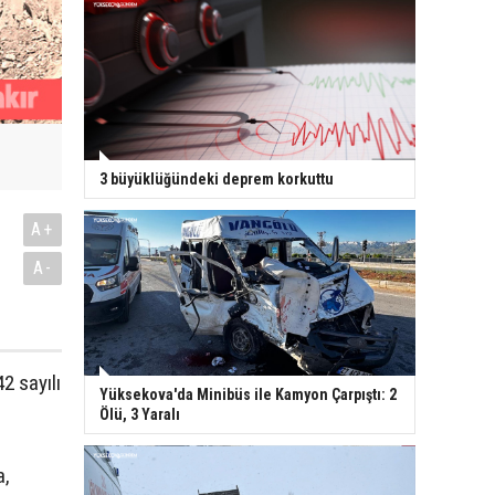
3 büyüklüğündeki deprem korkuttu
A+
A-
2 sayılı
Yüksekova'da Minibüs ile Kamyon Çarpıştı: 2
Ölü, 3 Yaralı
a,