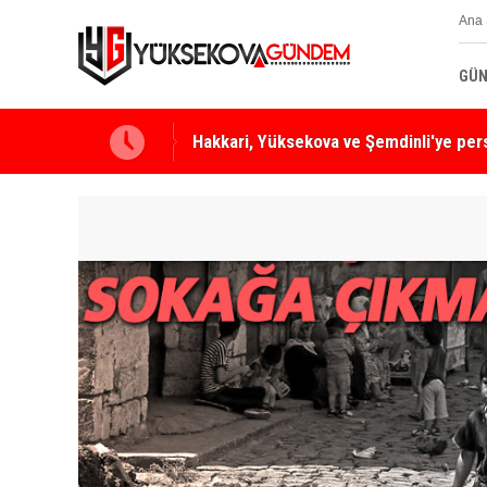
Ana 
GÜN
Yüksekova Ziraat Odası'ndan Yangınlara 