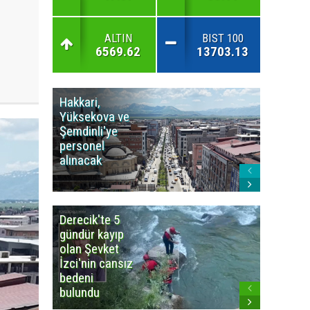
ALTIN
BIST 100
6569.62
13703.13
Hakkari,
Yüksek
Yüksekova ve
Ziraat
Şemdinli'ye
Odası'n
personel
Yangınla
alınacak
Karşı Duy
Çağrısı
Derecik'te 5
3
gündür kayıp
büyüklü
olan Şevket
deprem
İzci'nin cansız
korkuttu
bedeni
bulundu