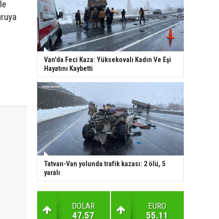
le
uruya
Van'da Feci Kaza: Yüksekovalı Kadın Ve Eşi
Hayatını Kaybetti
Tatvan-Van yolunda trafik kazası: 2 ölü, 5
yaralı
DOLAR
EURO
47.57
55.11