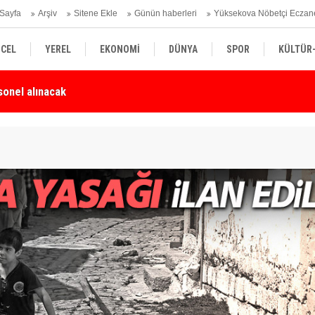
Sayfa
Arşiv
Sitene Ekle
Günün haberleri
Yüksekova Nöbetçi Eczan
CEL
YEREL
EKONOMİ
DÜNYA
SPOR
KÜLTÜR
Karşı Duyarlılık Çağrısı
Yü
SİYASET
TEKNOLOJİ
SAĞLIK