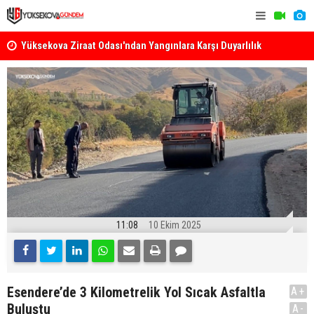
k
Yüksekova Ziraat Odası'ndan Yangınlara Karşı Duyarlılık
Yüksekova'
Çağrısı
11:08
10 Ekim 2025
Esendere’de 3 Kilometrelik Yol Sıcak Asfaltla
A+
Buluştu
A-