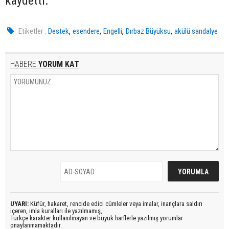
kaydetti.
,
,
,
,
Etiketler :
Destek
esendere
Engelli
Dırbaz Büyüksu
akülü sandalye
HABERE
YORUM KAT
UYARI:
Küfür, hakaret, rencide edici cümleler veya imalar, inançlara saldırı
içeren, imla kuralları ile yazılmamış,
Türkçe karakter kullanılmayan ve büyük harflerle yazılmış yorumlar
onaylanmamaktadır.