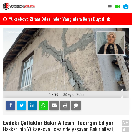
k
Yüksekova Ziraat Odası'ndan Yangınlara Karşı Duyarlılık
Yüksekova'
Çağrısı
17:30
03 Eylül 2025
Evdeki Çatlaklar Bakır Ailesini Tedirgin Ediyor
A+
Hakkari’nin Yüksekova ilçesinde yaşayan Bakır ailesi,
A-