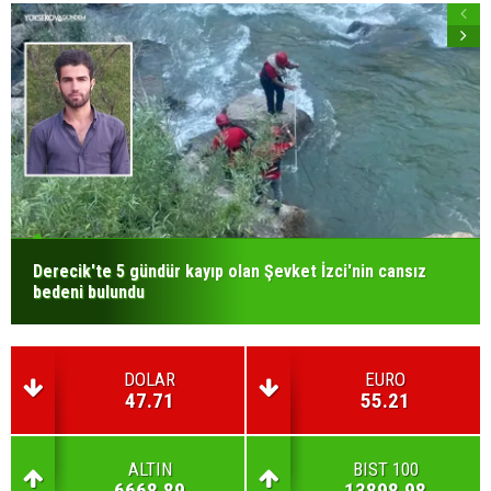
Derecik'te 5 gündür kayıp olan Şevket İzci'nin cansız
bedeni bulundu
DOLAR
EURO
47.71
55.21
ALTIN
BIST 100
6668.89
13898.98