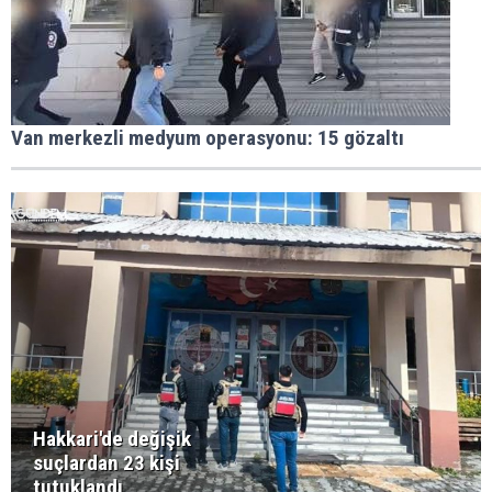
Van merkezli medyum operasyonu: 15 gözaltı
Hakkari'de değişik
suçlardan 23 kişi
tutuklandı