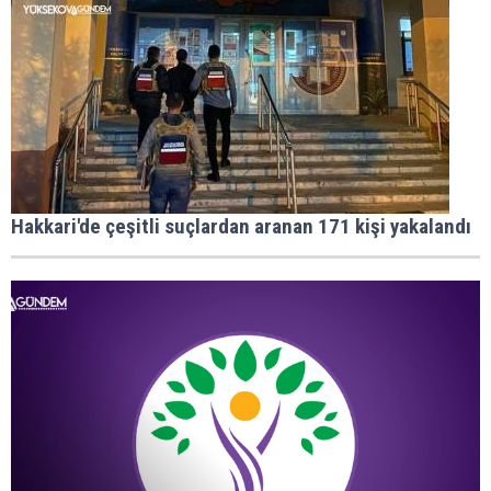
Hakkari'de çeşitli suçlardan aranan 171 kişi yakalandı