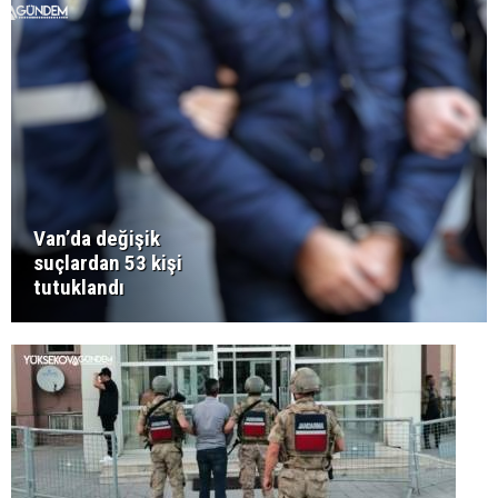
Van’da değişik
suçlardan 53 kişi
tutuklandı