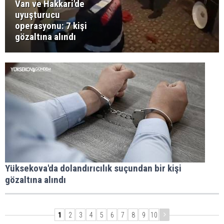
Van ve Hakkari'de
uyuşturucu
operasyonu: 7 kişi
gözaltına alındı
Yüksekova'da dolandırıcılık suçundan bir kişi
gözaltına alındı
1
2
3
4
5
6
7
8
9
10