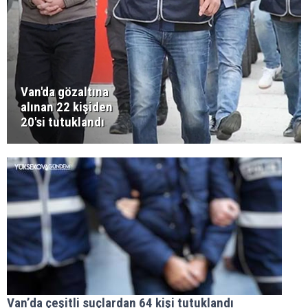
Van'da gözaltına
alınan 22 kişiden
20'si tutuklandı
Van’da çeşitli suçlardan 64 kişi tutuklandı