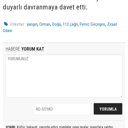
duyarlı davranmaya davet etti.
,
,
,
,
,
Etiketler :
yangın
Orman
Doğa
112 çağrı
Perviz Geçirgen
Ziraat
Odası
HABERE
YORUM KAT
UYARI:
Küfür, hakaret, rencide edici cümleler veya imalar, inançlara saldırı