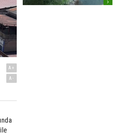
A+
A-
mında
ile