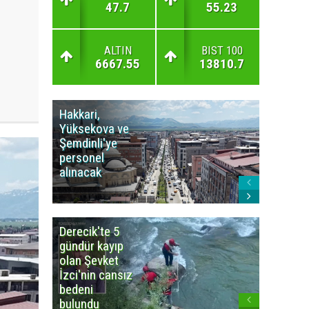
47.7
55.23
ALTIN
BIST 100
6667.55
13810.7
Hakkari,
Yüksek
Yüksekova ve
Ziraat
Şemdinli'ye
Odası'n
personel
Yangınla
alınacak
Karşı Duy
Çağrısı
Derecik'te 5
3
gündür kayıp
büyüklü
olan Şevket
deprem
İzci'nin cansız
korkuttu
bedeni
bulundu