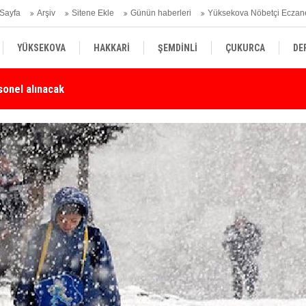
Sayfa
Arşiv
Sitene Ekle
Günün haberleri
Yüksekova Nöbetçi Eczan
YÜKSEKOVA
HAKKARİ
ŞEMDİNLİ
ÇUKURCA
DE
Karşı Duyarlılık Çağrısı
Yü