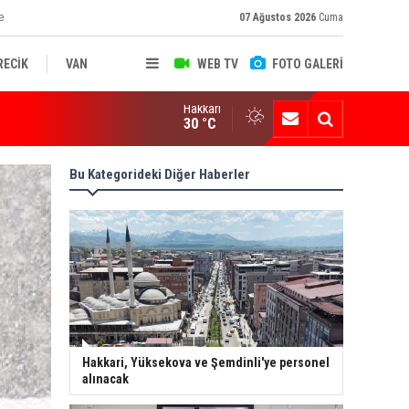
e
07 Ağustos 2026
Cuma
RECİK
VAN
WEB TV
FOTO GALERİ
Hakkari
ksekova'nın Sanayi Geleceği Masaya Yatırıldı
30 °C
Bu Kategorideki Diğer Haberler
Hakkari, Yüksekova ve Şemdinli'ye personel
alınacak