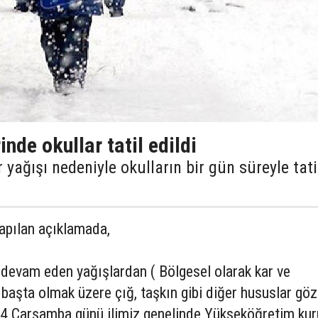
inde okullar tatil edildi
r yağışı nedeniyle okulların bir gün süreyle tati
yapılan açıklamada,
r devam eden yağışlardan ( Bölgesel olarak kar ve
 başta olmak üzere çığ, taşkın gibi diğer hususlar göz
4 Çarşamba günü ilimiz genelinde Yükseköğretim kur