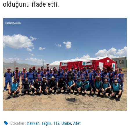
olduğunu ifade etti.
,
,
,
,
Etiketler :
hakkari
sağlık
112
Umke
Afet