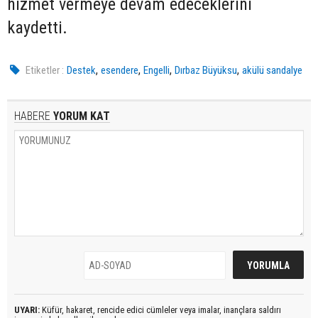
hizmet vermeye devam edeceklerini
kaydetti.
,
,
,
,
Etiketler :
Destek
esendere
Engelli
Dırbaz Büyüksu
akülü sandalye
HABERE
YORUM KAT
UYARI:
Küfür, hakaret, rencide edici cümleler veya imalar, inançlara saldırı