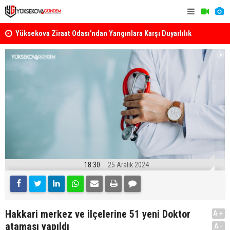
k
Yüksekova Ziraat Odası'ndan Yangınlara Karşı Duyarlılık
Yüksekova'
Çağrısı
18:30
25 Aralık 2024
Hakkari merkez ve ilçelerine 51 yeni Doktor
A+
ataması yapıldı
A-