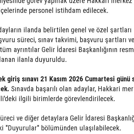
ünyesinde görev yapmak üzere Hakkari merkez 
çelerinde personel istihdam edilecek.
ların ilanda belirtilen genel ve özel şartları
şvuru süreci, sınav takvimi, başvuru şartları v
 tüm ayrıntılar Gelir İdaresi Başkanlığının resm
lanan ilanla duyuruldu.
ek giriş sınavı 21 Kasım 2026 Cumartesi günü 
cek.
Sınavda başarılı olan adaylar, Hakkari me
'deki ilgili birimlerde görevlendirilecek.
üreci ve diğer detaylara Gelir İdaresi Başkanlı
eki "Duyurular" bölümünden ulaşılabilecek.