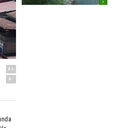
A+
A-
mında