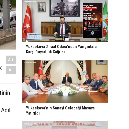
Yüksekova Ziraat Odası'ndan Yangınlara
Karşı Duyarlılık Çağrısı
A+
k
A-
tinin
.
Yüksekova'nın Sanayi Geleceği Masaya
 Acil
Yatırıldı