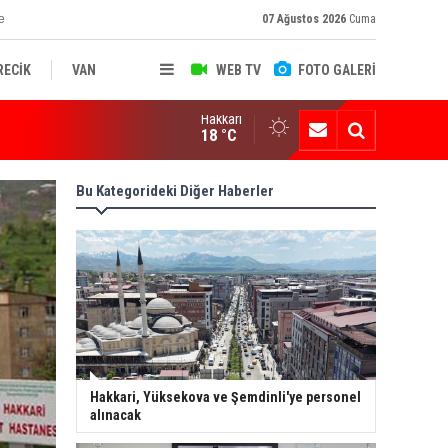
e
07 Ağustos 2026
Cuma
RECİK
VAN
WEB TV
FOTO GALERİ
Hakkari
ksekova'nın Sanayi Geleceği Masaya Yatırıldı
18 °C
Bu Kategorideki Diğer Haberler
Hakkari, Yüksekova ve Şemdinli'ye personel
alınacak