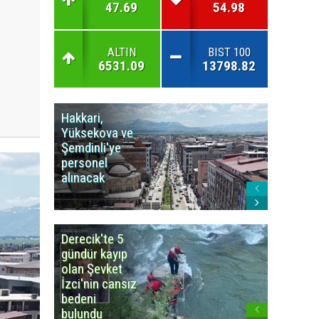
47.69
54.98
ALTIN
BIST 100
6531.09
13798.82
Hakkari,
Yüksek
Yüksekova ve
Ziraat
Şemdinli'ye
Odası'n
personel
Yangınla
alınacak
Karşı Duy
Çağrısı
Derecik'te 5
3
gündür kayıp
büyüklü
olan Şevket
deprem
İzci'nin cansız
korkuttu
bedeni
bulundu