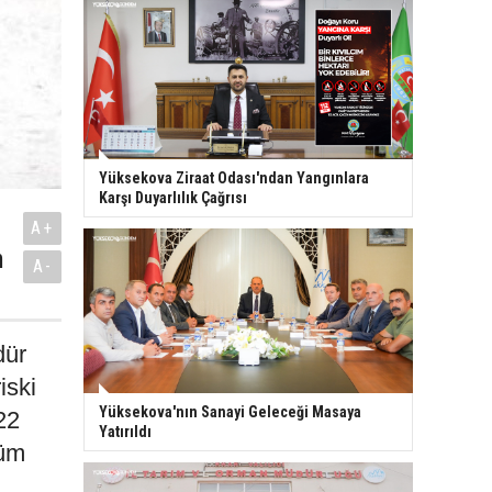
Yüksekova Ziraat Odası'ndan Yangınlara
Karşı Duyarlılık Çağrısı
A+
n
A-
dür
iski
Yüksekova'nın Sanayi Geleceği Masaya
22
Yatırıldı
tüm