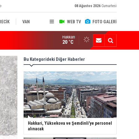
e
08 Ağustos 2026
Cumartesi
RECİK
VAN
WEB TV
FOTO GALERİ
Hakkari
ksekova'nın Sanayi Geleceği Masaya Yatırıldı
20 °C
Bu Kategorideki Diğer Haberler
Hakkari, Yüksekova ve Şemdinli'ye personel
alınacak