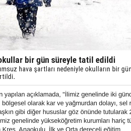
ullar bir gün süreyle tatil edildi
lumsuz hava şartları nedeniyle okulların bir gü
rtildi.
an yapılan açıklamada, "İlimiz genelinde iki gün
ölgesel olarak kar ve yağmurdan dolayı, sel r
aşkın gibi diğer hususlar göz önünde tutularak 
miz genelinde yükseköğretim kurumları hariç 
 Kreş, Anaokulu, İlk ve Orta dereceli eğitim