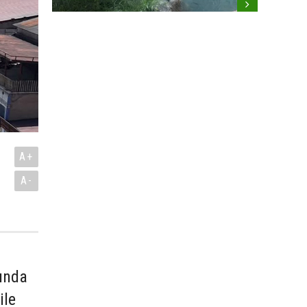
A+
A-
mında
ile