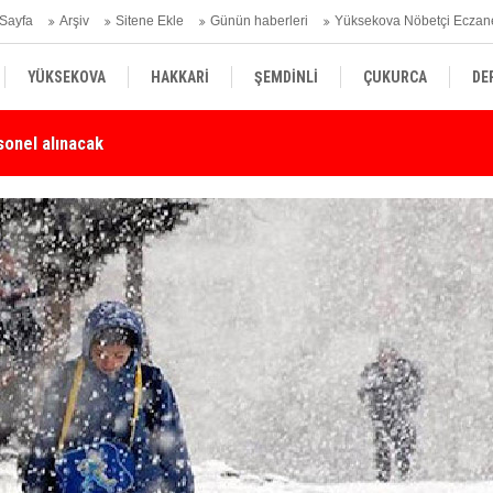
Sayfa
Arşiv
Sitene Ekle
Günün haberleri
Yüksekova Nöbetçi Eczan
YÜKSEKOVA
HAKKARİ
ŞEMDİNLİ
ÇUKURCA
DE
Karşı Duyarlılık Çağrısı
Yü