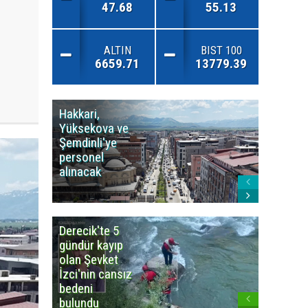
47.68
55.13
ALTIN
BIST 100
6659.71
13779.39
Hakkari,
Yüksek
Yüksekova ve
Ziraat
Şemdinli'ye
Odası'n
personel
Yangınla
alınacak
Karşı Duy
Çağrısı
Derecik'te 5
3
gündür kayıp
büyüklü
olan Şevket
deprem
İzci'nin cansız
korkuttu
bedeni
bulundu