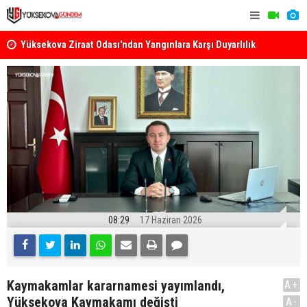
k
Yüksekova Ziraat Odası'ndan Yangınlara Karşı Duyarlılık
Yüksekova'
Çağrısı
08:29
17 Haziran 2026
Kaymakamlar kararnamesi yayımlandı,
A+
Yüksekova Kaymakamı değişti
A-