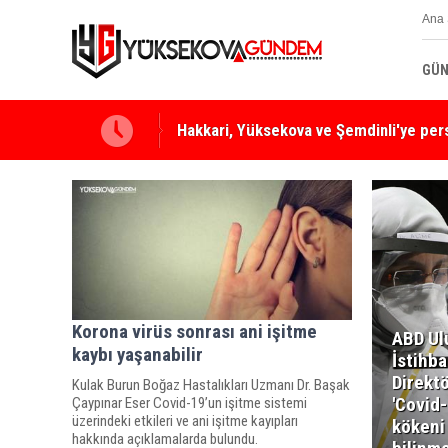
Ana 
GÜN
Yüksekova Ziraat Odası'ndan Yangınlara 
Korona virüs sonrası ani işitme
ABD Ul
kaybı yaşanabilir
İstihba
Direkt
Kulak Burun Boğaz Hastalıkları Uzmanı Dr. Başak
'Covid
Çaypınar Eser Covid-19’un işitme sistemi
üzerindeki etkileri ve ani işitme kayıpları
kökeni
hakkında açıklamalarda bulundu.