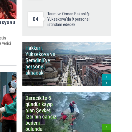
Tarım ve Orman Bakanlığı
04
Yüksekova'da 9 personel
tasyonu
istihdam edecek
üsün
 verici
Hakkari,
Yüksek
Yüksekova ve
Ziraat
Şemdinli'ye
Odası'n
personel
Yangınla
alınacak
Karşı Duy
Çağrısı
Derecik'te 5
3
gündür kayıp
büyüklü
olan Şevket
deprem
İzci'nin cansız
korkuttu
bedeni
bulundu