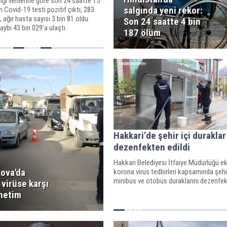
ığı verilerine göre son 24 saatte 15
salgında yeni rekor:
n Covid-19 testi pozitif çıktı, 283
i, ağır hasta sayısı 3 bin 81 oldu.
Son 24 saatte 4 bin
ybı 43 bin 029'a ulaştı.
187 ölüm
Hakkari’de şehir içi duraklar
dezenfekten edildi
Hakkari Belediyesi İtfaiye Müdürlüğü eki
ova'da
korona virüs tedbirleri kapsamında şehir
minibüs ve otobüs duraklarını dezenfekt
virüse karşı
enetim