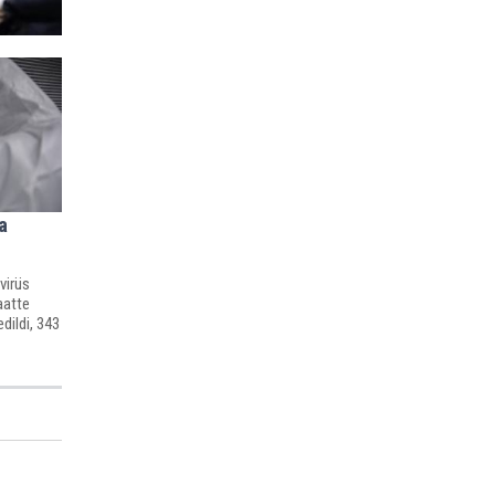
a
virüs
aatte
dildi, 343