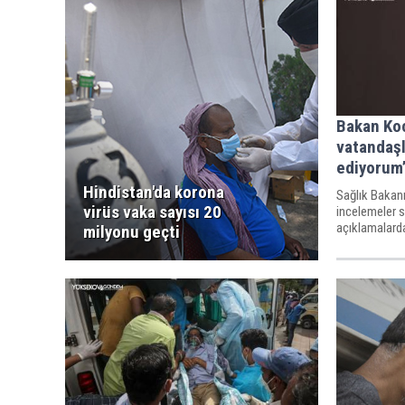
Bakan Koc
vatandaşl
ediyorum
Hindistan'da korona
Sağlık Bakanı
virüs vaka sayısı 20
incelemeler 
açıklamalard
milyonu geçti