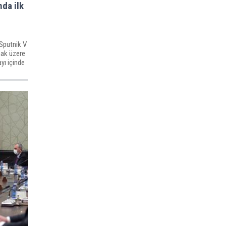
nda ilk
 Sputnik V
mak üzere
yı içinde