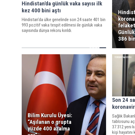
Hindistan'da günlük vaka sayısı ilk
kez 400 bini aştı
Hindis
korona
Hindistan'da ülke genelinde son 24 saate 401 bin
felaket
993 pozitif vaka tespit edilmesi ile günlük vaka
sayısında dünya rekoru kırıldı.
Günlük 
386 bi
Son 24 sa
koronavir
Bilim Kurulu Üyesi:
Sağlık Bakanl
“Aşılanan o grupta
tablosunu açı
37.312 yeni k
yüzde 400 azalma
kişi hayatını 