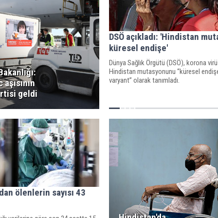
DSÖ açıkladı: 'Hindistan mu
küresel endişe'
Dünya Sağlık Örgütü (DSÖ), korona vir
Bakanlığı:
Hindistan mutasyonunu “küresel endişe
varyant” olarak tanımladı.
 aşısının
rtisi geldi
dan ölenlerin sayısı 43
Hindistan'da