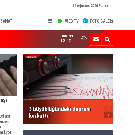
e
06 Ağustos 2026
Perşembe
-SANAT
WEB TV
FOTO GALERİ
Hakkari
ksekova'nın Sanayi Geleceği Masaya Yatırıldı
18 °C
Şemdin
Şakar'
Mesajı
aşı
3 büyüklüğündeki deprem
korkuttu
kçi aşı
enzeri
n
şlıyor.