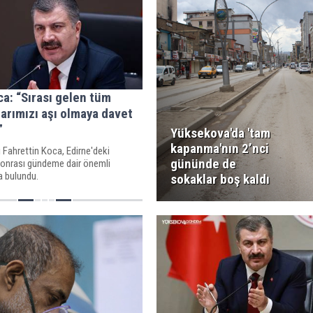
a: “Sırası gelen tüm
arımızı aşı olmaya davet
”
Yüksekova'da 'tam
kapanma'nın 2’nci
 Fahrettin Koca, Edirne'deki
gününde de
sonrası gündeme dair önemli
a bulundu.
sokaklar boş kaldı