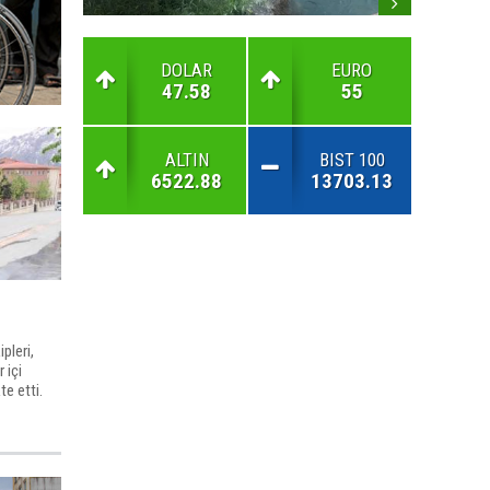
DOLAR
EURO
47.58
55
ALTIN
BIST 100
6522.88
13703.13
pleri,
 içi
e etti.