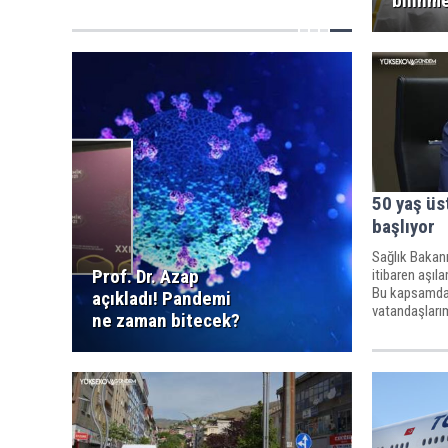
bilinm
50 yaş üs
başlıyor
Sağlık Bakanı
Prof. Dr. Azap
itibaren aşı
Bu kapsamda 
açıkladı! Pandemi
vatandaşları
ne zaman bitecek?
dedi.