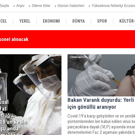
Sayfa
Arşiv
Sitene Ekle
Günün haberleri
Yüksekova Nöbetçi Eczan
CEL
YEREL
EKONOMİ
DÜNYA
SPOR
KÜLTÜR
Karşı Duyarlılık Çağrısı
Yü
SİYASET
TEKNOLOJİ
SAĞLIK
Bakan Varank duyurdu: Yerli 
usal
için gönüllü aranıyor
rat
örlüğü:
Covid-19’a karşı geliştirilen ve en yenili
-19'un kesin
yöntemlerinden biri kabul edilen virüs b
parçacıklara dayalı (VLP) aşısında insa
 şu anda
denemelerinin Faz 2 aşaması yakında ba