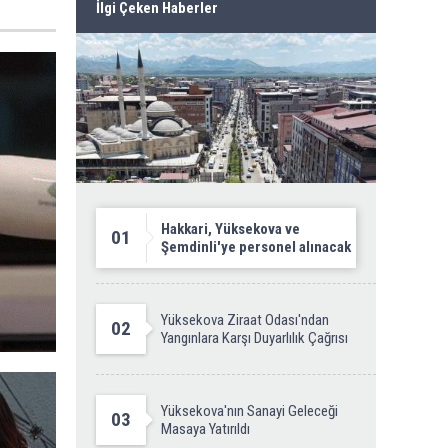
İlgi Çeken Haberler
Hakkari, Yüksekova ve
01
Şemdinli'ye personel alınacak
Yüksekova Ziraat Odası'ndan
02
Yangınlara Karşı Duyarlılık Çağrısı
Yüksekova'nın Sanayi Geleceği
03
Masaya Yatırıldı