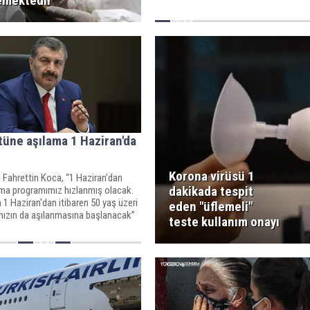
emektedir'
tüne aşılama 1 Haziran'da
Korona virüsü 1
 Fahrettin Koca, “1 Haziran’dan
dakikada tespit
lama programımız hızlanmış olacak.
1 Haziran'dan itibaren 50 yaş üzeri
eden "üflemeli"
mızın da aşılanmasına başlanacak”
teste kullanım onayı