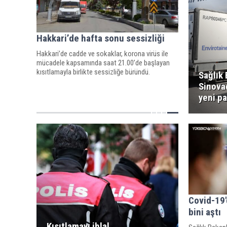
Hakkari’de hafta sonu sessizliği
Hakkari’de cadde ve sokaklar, korona virüs ile
mücadele kapsamında saat 21.00’de başlayan
kısıtlamayla birlikte sessizliğe büründü.
Sağlık 
Sinovac
yeni pa
Covid-19'
bini aştı
Kısıtlamayı ihlal