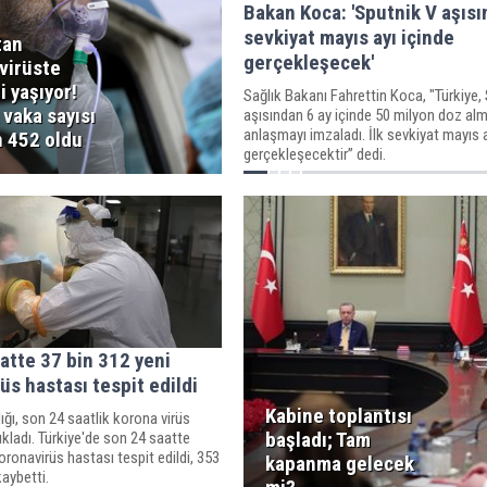
Bakan Koca: 'Sputnik V aşısı
sevkiyat mayıs ayı içinde
tan
gerçekleşecek'
virüste
i yaşıyor!
Sağlık Bakanı Fahrettin Koca, "Türkiye,
vaka sayısı
aşısından 6 ay içinde 50 milyon doz al
anlaşmayı imzaladı. İlk sevkiyat mayıs a
n 452 oldu
gerçekleşecektir” dedi.
atte 37 bin 312 yeni
üs hastası tespit edildi
Kabine toplantısı
ığı, son 24 saatlik korona virüs
başladı; Tam
kladı. Türkiye'de son 24 saatte
oronavirüs hastası tespit edildi, 353
kapanma gelecek
kaybetti.