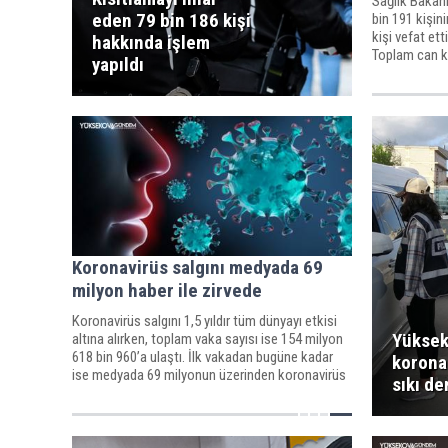
Sağlık Bakanl
eden 79 bin 186 kişi
bin 191 kişini
kişi vefat ett
hakkında işlem
Toplam can ka
yapıldı
Koronavirüs salgını medyada 69
milyon haber ile zirvede
Koronavirüs salgını 1,5 yıldır tüm dünyayı etkisi
Yüksek
altına alırken, toplam vaka sayısı ise 154 milyon
618 bin 960’a ulaştı. İlk vakadan bugüne kadar
korona 
ise medyada 69 milyonun üzerinden koronavirüs
sıkı d
haberi yer aldı.