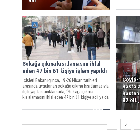
var”
Sokağa çıkma kısıtlamasını ihlal
eden 47 bin 61 kişiye işlem yapıldı
Covid-
İçişleri Bakanlığı’nca, 19-26 Nisan tarihleri
hastala
arasında uygulanan sokağa çıkma kısıtlamasıyla
ilgili yapılan açıklamada, “Sokağa çıkma
hastan
kısıtlamasını ihlal eden 47 bin 61 kişiye adli ya da
82 ölü,
idari işlem uygulanmıştır” ifadelerine yer verildi.
1
2