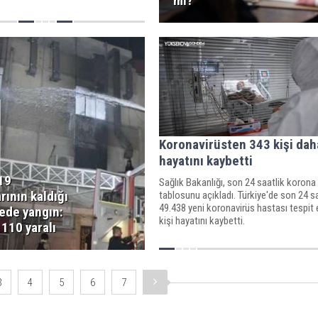
mi?
Koronavirüsten 343 kişi dah
hayatını kaybetti
19
Sağlık Bakanlığı, son 24 saatlik korona 
rının kaldığı
tablosunu açıkladı. Türkiye'de son 24 s
49.438 yeni koronavirüs hastası tespit e
ede yangın:
kişi hayatını kaybetti.
 110 yaralı
3
4
5
6
7