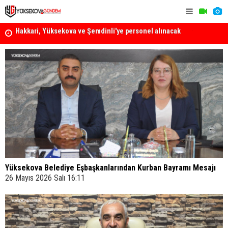
k
Yüksekova Ziraat Odası'ndan Yangınlara Karşı Duyarlılık
Yüksekova'
Çağrısı
Yüksekova Belediye Eşbaşkanlarından Kurban Bayramı Mesajı
26 Mayıs 2026 Salı 16:11