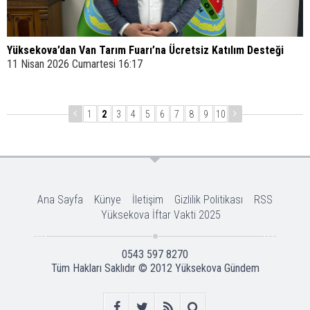
Yüksekova’dan Van Tarım Fuarı’na Ücretsiz Katılım Desteği
11 Nisan 2026 Cumartesi 16:17
1
2
3
4
5
6
7
8
9
10
Ana Sayfa
Künye
İletişim
Gizlilik Politikası
RSS
Yüksekova İftar Vakti 2025
0543 597 8270
Tüm Hakları Saklıdır © 2012
Yüksekova Gündem