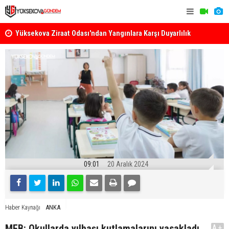
k
Yüksekova Ziraat Odası'ndan Yangınlara Karşı Duyarlılık
Yüksekova'
Çağrısı
09:01
20 Aralık 2024
ANKA
Haber Kaynağı
MEB: Okullarda yılbaşı kutlamalarını yasakladı
A+