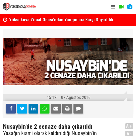
k
Yüksekova Ziraat Odası'ndan Yangınlara Karşı Duyarlılık
Yüksekova'
Çağrısı
15:12
07 Ağustos 2016
Nusaybin'de 2 cenaze daha çıkarıldı
A+
Yasağın kısmi olarak kaldırıldığı Nusaybin'in
A-