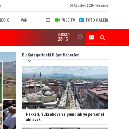
e
06 Ağustos 2026
Perşembe
RECİK
VAN
WEB TV
FOTO GALERİ
Hakkari
ksekova'nın Sanayi Geleceği Masaya Yatırıldı
28 °C
Bu Kategorideki Diğer Haberler
Hakkari, Yüksekova ve Şemdinli'ye personel
alınacak