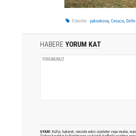
,
,
Etiketler :
yüksekova
Cenaze
Defin
HABERE
YORUM KAT
UYARI:
Küfür, hakaret, rencide edici cümleler veya imalar, inanç
Türkçe karakter kullanılmayan ve büyük harflerle yazılmış yo