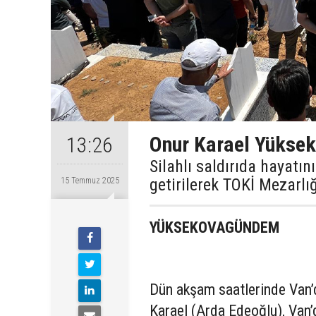
Onur Karael Yüksek
13:26
Silahlı saldırıda hayatı
getirilerek TOKİ Mezarlığ
15 Temmuz 2025
YÜKSEKOVAGÜNDEM
Dün akşam saatlerinde Van’d
Karael (Arda Edeoğlu), Van’