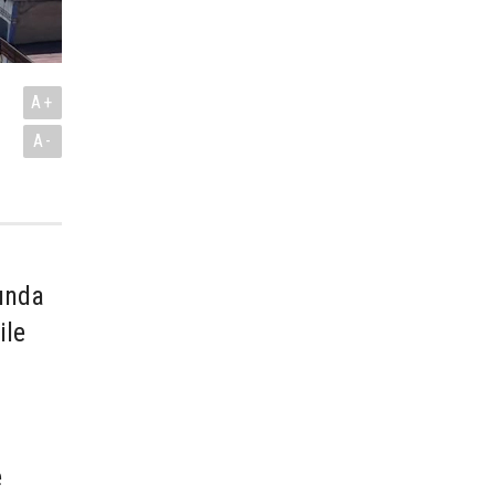
A+
A-
mında
ile
e