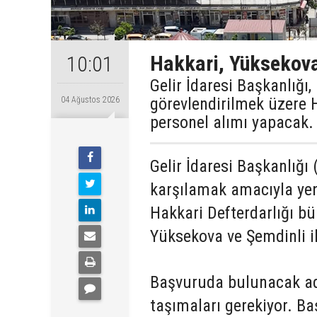
Hakkari, Yüksekova
10:01
Gelir İdaresi Başkanlığı
görevlendirilmek üzere 
04 Ağustos 2026
personel alımı yapacak.
Gelir İdaresi Başkanlığı 
karşılamak amacıyla yen
Hakkari Defterdarlığı b
Yüksekova ve Şemdinli il
Başvuruda bulunacak aday
taşımaları gerekiyor. Ba