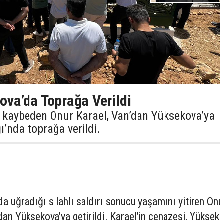
ova’da Toprağa Verildi
nı kaybeden Onur Karael, Van’dan Yüksekova’ya
ı’nda toprağa verildi.
a uğradığı silahlı saldırı sonucu yaşamını yitiren On
dan Yüksekova’ya getirildi. Karael’in cenazesi, Yükse