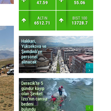
47.59
55.06
ALTIN
BIST 100
6512.71
13728.7
Hakkari,
Yüksek
Yüksekova ve
Ziraat
Şemdinli'ye
Odası'n
personel
Yangınla
alınacak
Karşı Duy
Çağrısı
Derecik'te 5
3
gündür kayıp
büyüklü
olan Şevket
deprem
İzci'nin cansız
korkuttu
bedeni
bulundu