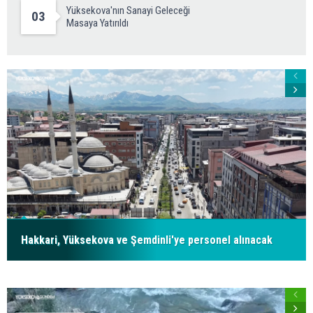
Yüksekova'nın Sanayi Geleceği
03
Masaya Yatırıldı
Hakkari, Yüksekova ve Şemdinli'ye personel alınacak