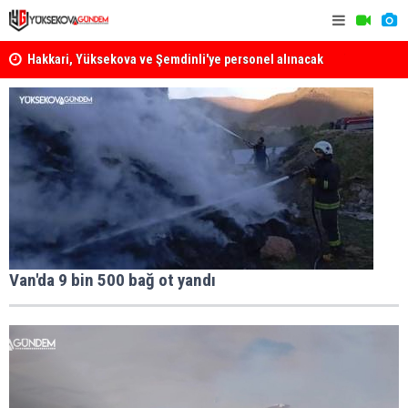
Hakkari, Yüksekova ve Şemdinli'ye personel alınacak
Yüksekova Z
Çağrısı
Van'da 9 bin 500 bağ ot yandı