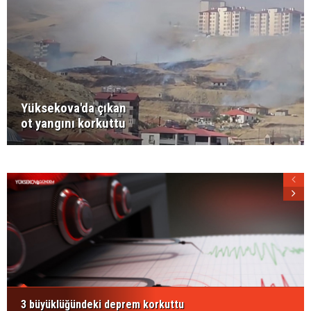
Yüksekova'da çıkan
ot yangını korkuttu
3 büyüklüğündeki deprem korkuttu