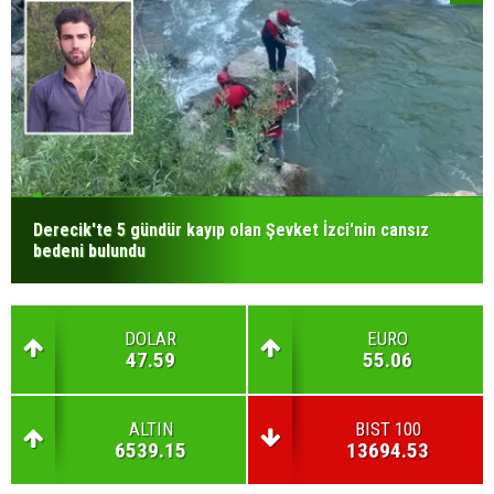
Derecik'te 5 gündür kayıp olan Şevket İzci'nin cansız
bedeni bulundu
DOLAR
EURO
47.59
55.06
ALTIN
BIST 100
6539.15
13694.53