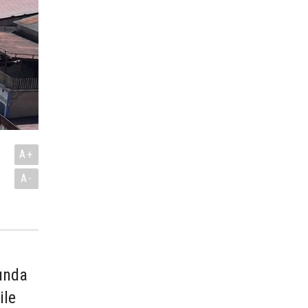
A+
A-
mında
ile