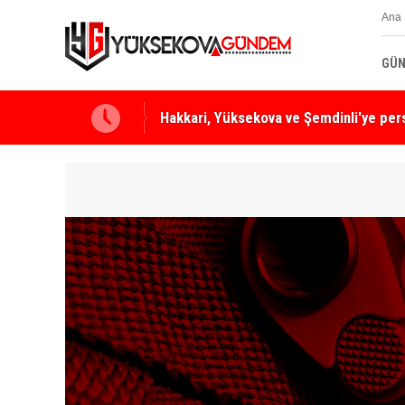
Ana 
GÜN
Yüksekova Ziraat Odası'ndan Yangınlara 