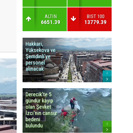
ALTIN
BIST 100
6651.39
13779.39
Hakkari,
Yüksek
Yüksekova ve
Ziraat
Şemdinli'ye
Odası'n
personel
Yangınla
alınacak
Karşı Duy
Çağrısı
Derecik'te 5
3
gündür kayıp
büyüklü
olan Şevket
deprem
İzci'nin cansız
korkuttu
bedeni
bulundu