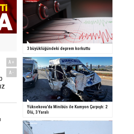
3 büyüklüğündeki deprem korkuttu
A+
A-
p
ız
Yüksekova'da Minibüs ile Kamyon Çarpıştı: 2
Ölü, 3 Yaralı
ı