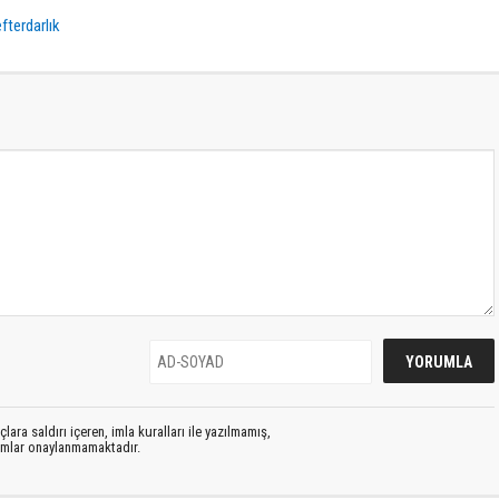
fterdarlık
lara saldırı içeren, imla kuralları ile yazılmamış,
rumlar onaylanmamaktadır.