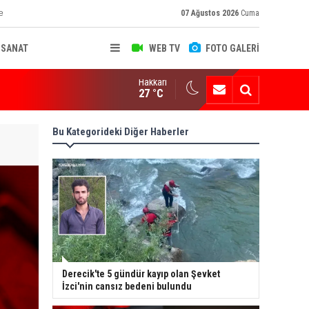
e
07 Ağustos 2026
Cuma
-SANAT
WEB TV
FOTO GALERİ
Hakkari
ksekova'nın Sanayi Geleceği Masaya Yatırıldı
27 °C
Bu Kategorideki Diğer Haberler
Derecik'te 5 gündür kayıp olan Şevket
İzci'nin cansız bedeni bulundu