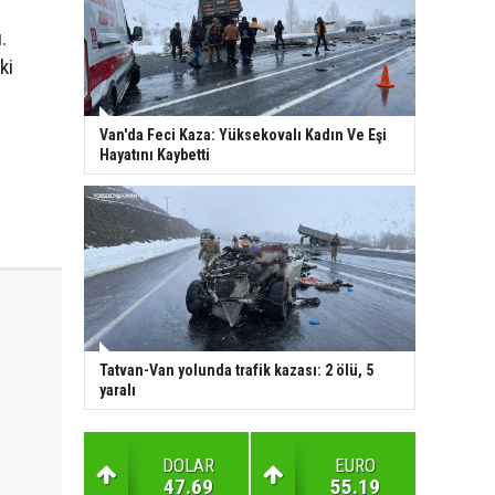
.
ki
Van'da Feci Kaza: Yüksekovalı Kadın Ve Eşi
Hayatını Kaybetti
Tatvan-Van yolunda trafik kazası: 2 ölü, 5
yaralı
DOLAR
EURO
47.69
55.19