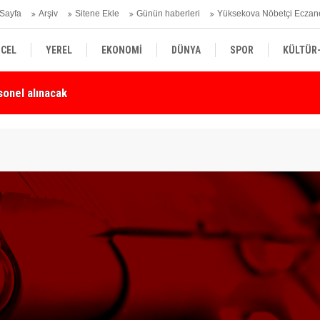
Sayfa
Arşiv
Sitene Ekle
Günün haberleri
Yüksekova Nöbetçi Eczan
CEL
YEREL
EKONOMİ
DÜNYA
SPOR
KÜLTÜR
Karşı Duyarlılık Çağrısı
Yü
SİYASET
TEKNOLOJİ
SAĞLIK