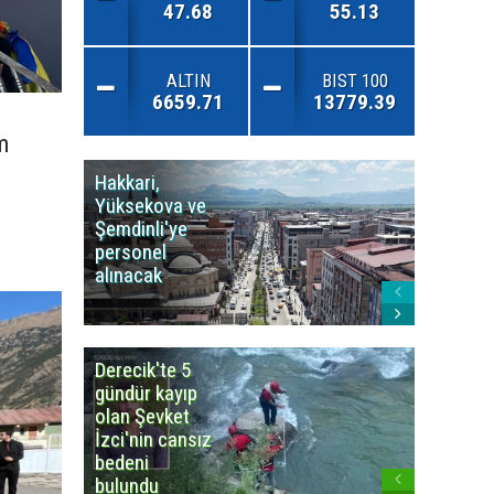
47.68
55.13
ALTIN
BIST 100
6659.71
13779.39
m
Hakkari,
Yüksek
Yüksekova ve
Ziraat
Şemdinli'ye
Odası'n
personel
Yangınla
alınacak
Karşı Duy
Çağrısı
Derecik'te 5
3
gündür kayıp
büyüklü
olan Şevket
deprem
İzci'nin cansız
korkuttu
bedeni
bulundu