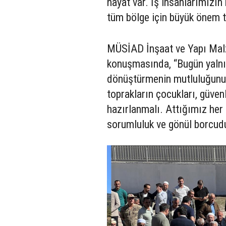
hayat var. İş insanlarımızın
tüm bölge için büyük önem t
MÜSİAD İnşaat ve Yapı Mal
konuşmasında, “Bugün yalnız
dönüştürmenin mutluluğunu ya
toprakların çocukları, güven
hazırlanmalı. Attığımız her
sorumluluk ve gönül borcudur