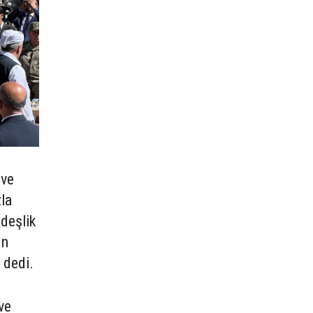
 ve
zla
rdeşlik
ın
 dedi.
ve