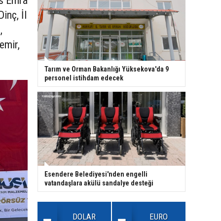
us Emra
inç, İl
,
emir,
Tarım ve Orman Bakanlığı Yüksekova'da 9
personel istihdam edecek
Esendere Belediyesi'nden engelli
vatandaşlara akülü sandalye desteği
DOLAR
EURO