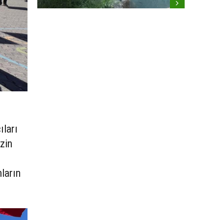
i
ıları
zin
ların