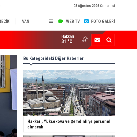
e
08 Ağustos 2026
Cumartesi
RECİK
VAN
WEB TV
FOTO GALERİ
Hakkari
ksekova'nın Sanayi Geleceği Masaya Yatırıldı
31 °C
Bu Kategorideki Diğer Haberler
Hakkari, Yüksekova ve Şemdinli'ye personel
alınacak