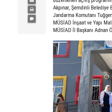
düzenlenen açılış programın
Akpınar, Şemdinli Belediye 
Jandarma Komutanı Tuğgener
MÜSİAD İnşaat ve Yapı Mal
MÜSİAD İl Başkanı Adnan Öve