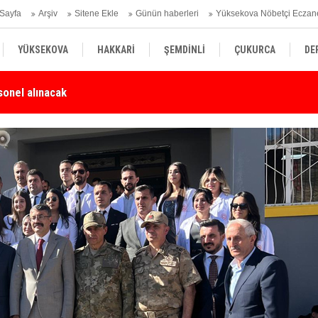
Sayfa
Arşiv
Sitene Ekle
Günün haberleri
Yüksekova Nöbetçi Eczan
YÜKSEKOVA
HAKKARİ
ŞEMDİNLİ
ÇUKURCA
DE
Karşı Duyarlılık Çağrısı
Yü