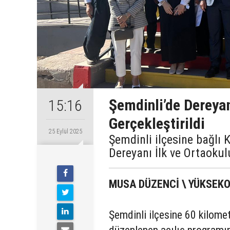
Şemdinli’de Dereyan
15:16
Gerçekleştirildi
25 Eylül 2025
Şemdinli ilçesine bağlı
Dereyanı İlk ve Ortaokul
MUSA DÜZENCİ \ YÜKSE
Şemdinli ilçesine 60 kilome