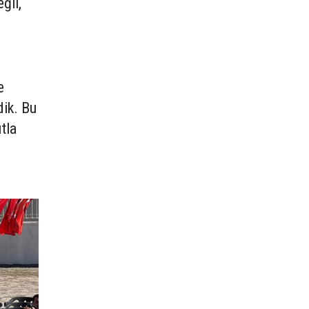
ğil,
e
dik. Bu
tla