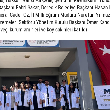
a, Hakkari Valisi Ali Çelik, Şemdinli Kaymakamı Yun
Başkanı Fahri Şakar, Derecik Belediye Başkanı Hasan D
al Cader Öz, İl Milli Eğitim Müdürü Nurettin Yılmaz
zemeleri Sektörü Yönetim Kurulu Başkanı Ömer Kand
ç, kurum amirleri ve köy sakinleri katıldı.