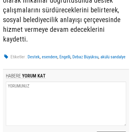
olarak imkanlar doğrultusunda destek
çalışmalarını sürdüreceklerini belirterek,
sosyal belediyecilik anlayışı çerçevesinde
hizmet vermeye devam edeceklerini
kaydetti.
,
,
,
,
Etiketler :
Destek
esendere
Engelli
Dırbaz Büyüksu
akülü sandalye
HABERE
YORUM KAT