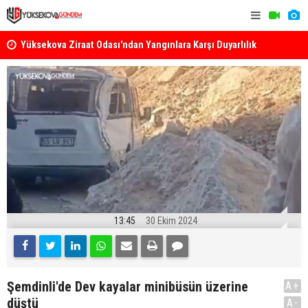
k
Yüksekova Ziraat Odası'ndan Yangınlara Karşı Duyarlılık
Yüksekova'
Çağrısı
13:45
30 Ekim 2024
Şemdinli'de Dev kayalar minibüsün üzerine
A+
düştü
A-