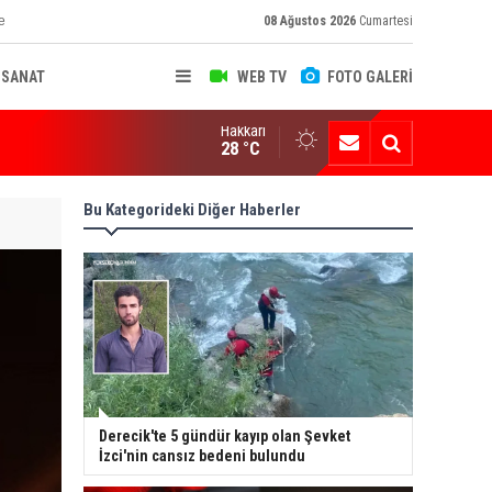
e
08 Ağustos 2026
Cumartesi
-SANAT
WEB TV
FOTO GALERİ
Hakkari
ksekova'nın Sanayi Geleceği Masaya Yatırıldı
28 °C
Bu Kategorideki Diğer Haberler
Derecik'te 5 gündür kayıp olan Şevket
İzci'nin cansız bedeni bulundu