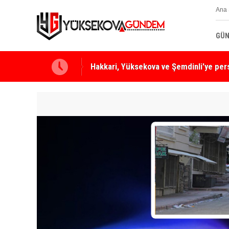
Ana 
GÜN
Yüksekova Ziraat Odası'ndan Yangınlara 