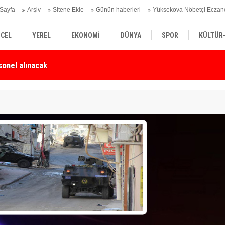
Sayfa
Arşiv
Sitene Ekle
Günün haberleri
Yüksekova Nöbetçi Eczan
CEL
YEREL
EKONOMİ
DÜNYA
SPOR
KÜLTÜR
Karşı Duyarlılık Çağrısı
Yü
SİYASET
TEKNOLOJİ
SAĞLIK