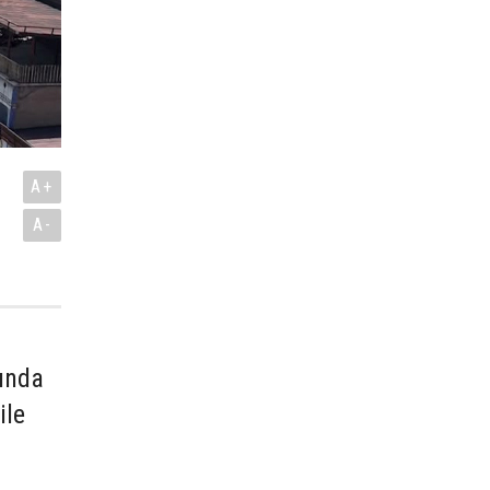
A+
A-
mında
ile