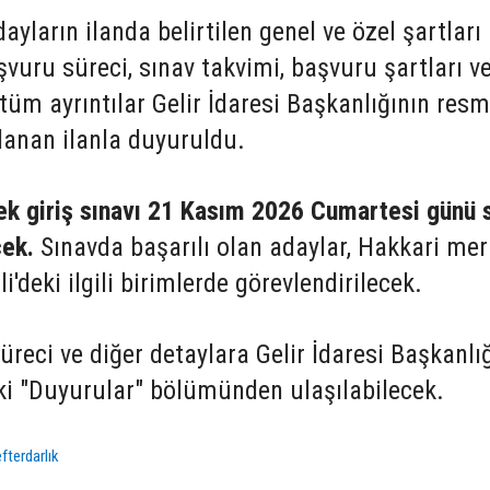
ların ilanda belirtilen genel ve özel şartları
şvuru süreci, sınav takvimi, başvuru şartları v
 tüm ayrıntılar Gelir İdaresi Başkanlığının resm
lanan ilanla duyuruldu.
ek giriş sınavı 21 Kasım 2026 Cumartesi günü 
cek.
Sınavda başarılı olan adaylar, Hakkari me
'deki ilgili birimlerde görevlendirilecek.
üreci ve diğer detaylara Gelir İdaresi Başkanlı
eki "Duyurular" bölümünden ulaşılabilecek.
fterdarlık