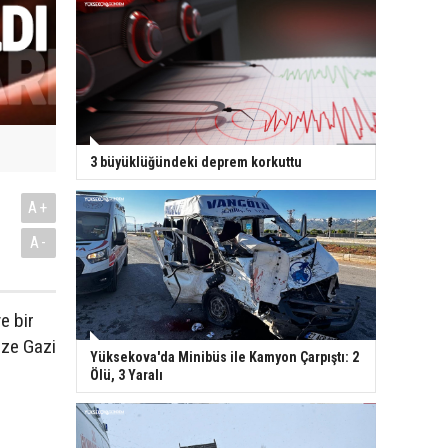
3 büyüklüğündeki deprem korkuttu
A+
A-
e bir
aze Gazi
Yüksekova'da Minibüs ile Kamyon Çarpıştı: 2
Ölü, 3 Yaralı