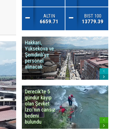
ALTIN
BIST 100
6659.71
13779.39
Hakkari,
Yüksek
Yüksekova ve
Ziraat
Şemdinli'ye
Odası'n
personel
Yangınla
alınacak
Karşı Duy
Çağrısı
Derecik'te 5
3
gündür kayıp
büyüklü
olan Şevket
deprem
İzci'nin cansız
korkuttu
bedeni
bulundu