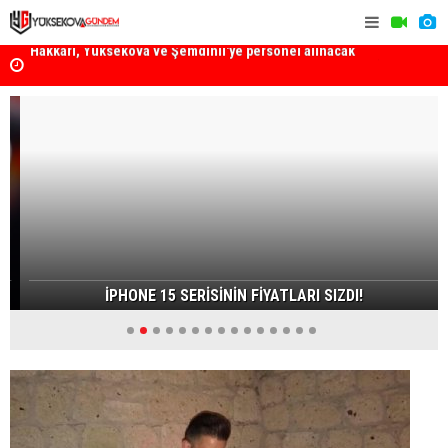
k
Yüksekova Ziraat Odası'ndan Yangınlara Karşı Duyarlılık
Yüksekova'
Çağrısı
İPHONE 15 SERİSİNİN FİYATLARI SIZDI!