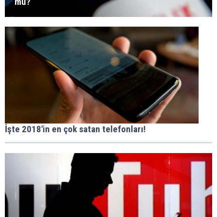
mü?
İşte 2018'in en çok satan telefonları!