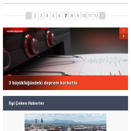
2
3
4
5
6
7
8
9
10
11
12
3 büyüklüğündeki deprem korkuttu
İlgi Çeken Haberler