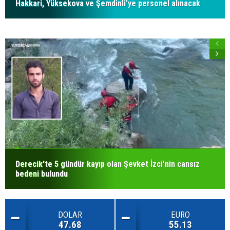
Hakkari, Yüksekova ve Şemdinli'ye personel alınacak
Derecik'te 5 gündür kayıp olan Şevket İzci'nin cansız
bedeni bulundu
DOLAR
EURO
47.68
55.13