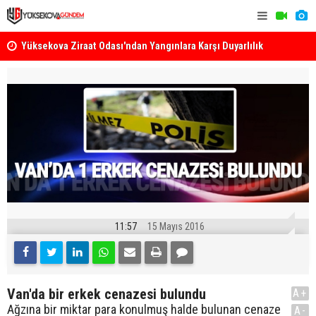
k
Yüksekova Ziraat Odası'ndan Yangınlara Karşı Duyarlılık
Yüksekova'
Çağrısı
11:57
15 Mayıs 2016
Van'da bir erkek cenazesi bulundu
A+
Ağzına bir miktar para konulmuş halde bulunan cenaze
A-