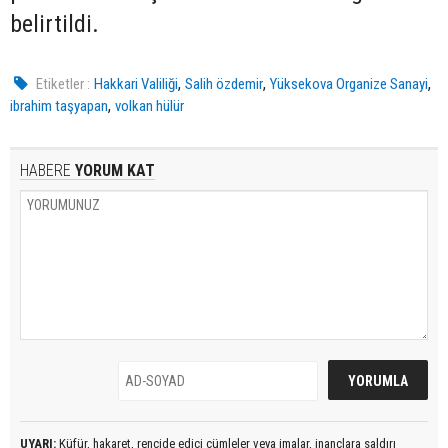
belirtildi.
,
,
,
Etiketler :
Hakkari Valiliği
Salih özdemir
Yüksekova Organize Sanayi
,
ibrahim taşyapan
volkan hülür
HABERE
YORUM KAT
UYARI:
Küfür, hakaret, rencide edici cümleler veya imalar, inançlara saldırı