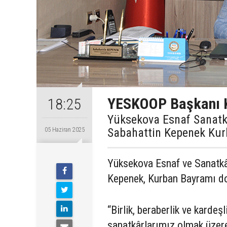
YESKOOP Başkanı K
18:25
Yüksekova Esnaf Sanatka
Sabahattin Kepenek Kurb
05 Haziran 2025
Yüksekova Esnaf ve Sanatkâr
Kepenek, Kurban Bayramı dol
“Birlik, beraberlik ve kardeş
sanatkârlarımız olmak üzere