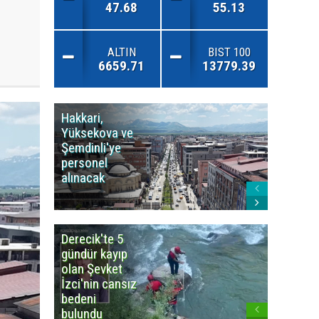
47.68
55.13
ALTIN
BIST 100
6659.71
13779.39
Hakkari,
Yüksek
Yüksekova ve
Ziraat
Şemdinli'ye
Odası'n
personel
Yangınla
alınacak
Karşı Duy
Çağrısı
Derecik'te 5
3
gündür kayıp
büyüklü
olan Şevket
deprem
İzci'nin cansız
korkuttu
bedeni
bulundu