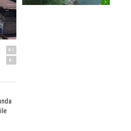
A+
A-
mında
ile