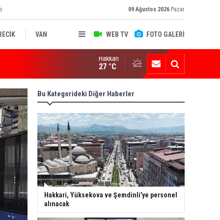
e
09 Ağustos 2026
Pazar
RECİK
VAN
WEB TV
FOTO GALERİ
Hakkari
ksekova'nın Sanayi Geleceği Masaya Yatırıldı
27 °C
Bu Kategorideki Diğer Haberler
Hakkari, Yüksekova ve Şemdinli'ye personel
alınacak