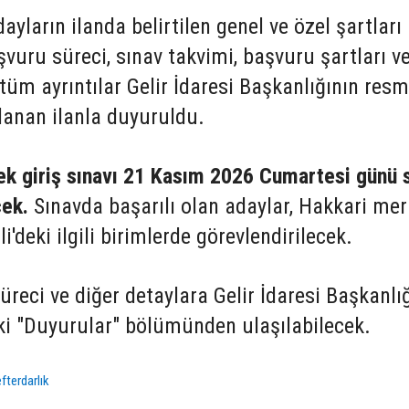
ların ilanda belirtilen genel ve özel şartları
şvuru süreci, sınav takvimi, başvuru şartları v
 tüm ayrıntılar Gelir İdaresi Başkanlığının resm
lanan ilanla duyuruldu.
ek giriş sınavı 21 Kasım 2026 Cumartesi günü 
cek.
Sınavda başarılı olan adaylar, Hakkari me
'deki ilgili birimlerde görevlendirilecek.
üreci ve diğer detaylara Gelir İdaresi Başkanlı
eki "Duyurular" bölümünden ulaşılabilecek.
fterdarlık