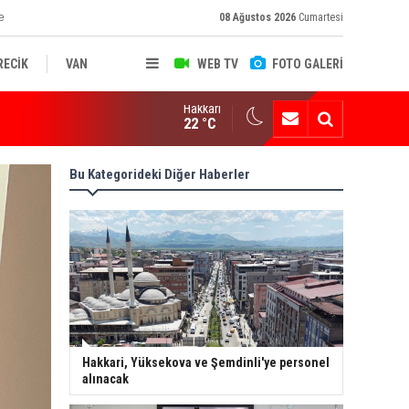
e
08 Ağustos 2026
Cumartesi
RECİK
VAN
WEB TV
FOTO GALERİ
Hakkari
ksekova'nın Sanayi Geleceği Masaya Yatırıldı
22 °C
Bu Kategorideki Diğer Haberler
Hakkari, Yüksekova ve Şemdinli'ye personel
alınacak