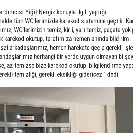
ardımcısı Yiğit Nergiz konuyla ilgili yaptığı
elde tüm WC’lerimizde karekod sistemine geçtik. Ka
ız, WC’lerimizin temiz, kirli, yarı temiz, peçete yok
rak karekod okutup, tarafımıza hemen anında bildirim
sai arkadaşlarımız, hemen harekete geçip gerekli işl
andaşlarımız herhangi bir yerde uygun olmayan bi şe
se, az temizse bize karekod okutup bilgilendirme yapa
ekli temizliği, gerekli eksikliği gidericez.” dedi.