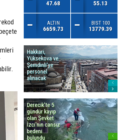
47.68
55.13
rekod
ALTIN
BIST 100
6659.73
13779.39
 peçete
emleri
Hakkari,
Yüksek
Yüksekova ve
Ziraat
y
Şemdinli'ye
Odası'n
bilir.
personel
Yangınla
alınacak
Karşı Duy
Çağrısı
Derecik'te 5
3
gündür kayıp
büyüklü
olan Şevket
deprem
İzci'nin cansız
korkuttu
bedeni
bulundu