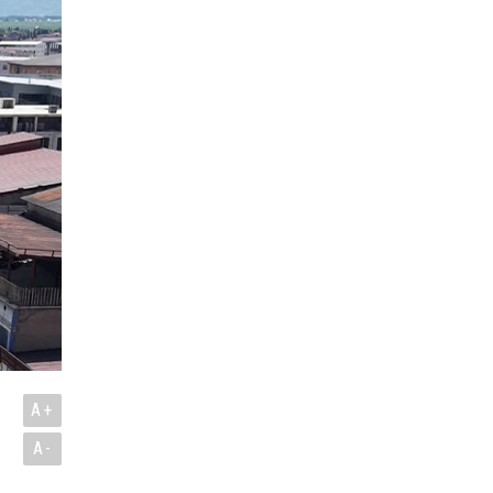
A+
A-