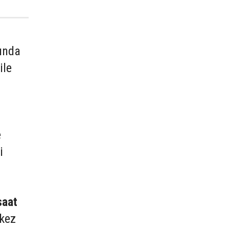
mında
ile
e
i
saat
rkez