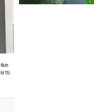
tkin
irtti.