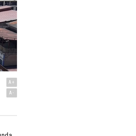
A+
A-
mında