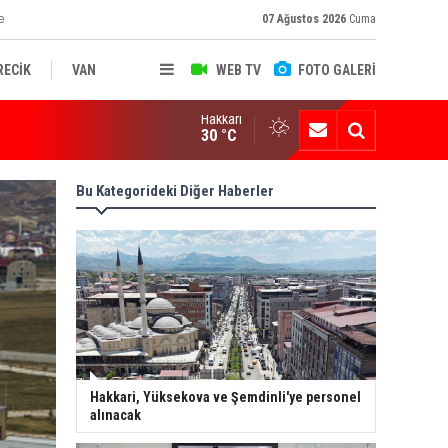
e
07 Ağustos 2026
Cuma
RECİK
VAN
WEB TV
FOTO GALERİ
Hakkari
ksekova'nın Sanayi Geleceği Masaya Yatırıldı
30 °C
Bu Kategorideki Diğer Haberler
Hakkari, Yüksekova ve Şemdinli'ye personel
alınacak