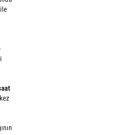
ile
e
i
saat
rkez
ğının