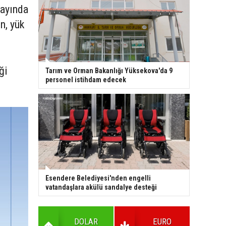
 ayında
n, yük
ği
Tarım ve Orman Bakanlığı Yüksekova'da 9
personel istihdam edecek
Esendere Belediyesi'nden engelli
vatandaşlara akülü sandalye desteği
DOLAR
EURO