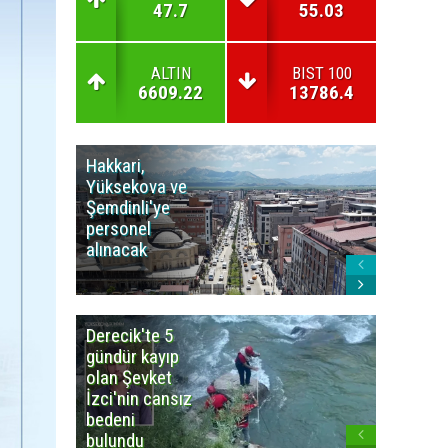
47.7
55.03
ALTIN
BIST 100
6609.22
13786.4
Hakkari,
Yüksek
Yüksekova ve
Ziraat
Şemdinli'ye
Odası'n
personel
Yangınla
alınacak
Karşı Duy
Çağrısı
Derecik'te 5
3
gündür kayıp
büyüklü
olan Şevket
deprem
İzci'nin cansız
korkuttu
bedeni
bulundu