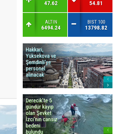
47.62
54.81
ALTIN
BIST 100
6494.24
13798.82
Hakkari,
Yüksek
Yüksekova ve
Ziraat
Şemdinli'ye
Odası'n
personel
Yangınla
alınacak
Karşı Duy
Çağrısı
Derecik'te 5
3
gündür kayıp
büyüklü
olan Şevket
deprem
İzci'nin cansız
korkuttu
bedeni
bulundu