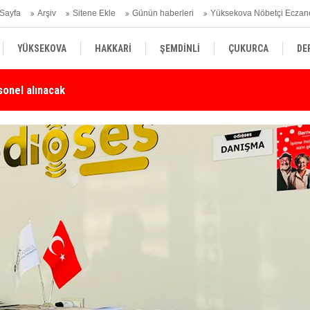
Sayfa
Arşiv
Sitene Ekle
Günün haberleri
Yüksekova Nöbetçi Eczan
YÜKSEKOVA
HAKKARİ
ŞEMDİNLİ
ÇUKURCA
DE
Karşı Duyarlılık Çağrısı
Yü