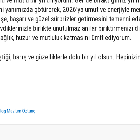
lu ve mutlu bir yıl diliyorum. Geride bıraktığımız yılı
rini yanımızda götürerek, 2026’ya umut ve enerjiyle m
eşe, başarı ve güzel sürprizler getirmesini temenni ede
vdiklerinizle birlikte unutulmaz anılar biriktirmenizi d
sağlık, huzur ve mutluluk katmasını ümit ediyorum.
iği, barış ve güzelliklerle dolu bir yıl olsun. Hepinizi
log Mazlum Öztunç