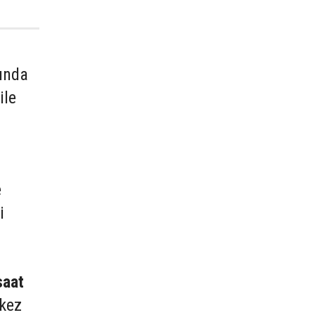
mında
ile
e
i
saat
rkez