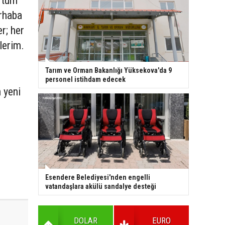
n tüm
erhaba
r; her
ilerim.
Tarım ve Orman Bakanlığı Yüksekova'da 9
personel istihdam edecek
n yeni
Esendere Belediyesi'nden engelli
vatandaşlara akülü sandalye desteği
DOLAR
EURO