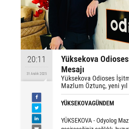
Yüksekova Odioses 
20:11
Mesajı
31 Aralık 2025
Yüksekova Odioses İşitm
Mazlum Öztunç, yeni yıl
YÜKSEKOVAGÜNDEM
YÜKSEKOVA - Odyolog Mazlum