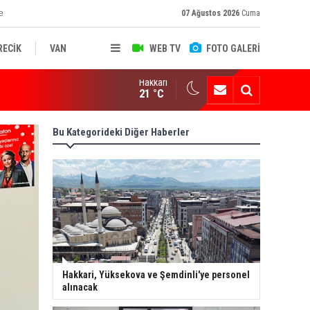
e
07 Ağustos 2026
Cuma
RECİK
VAN
WEB TV
FOTO GALERİ
Hakkari
ksekova'nın Sanayi Geleceği Masaya Yatırıldı
21 °C
Bu Kategorideki Diğer Haberler
Hakkari, Yüksekova ve Şemdinli'ye personel
alınacak