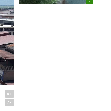
A+
A-