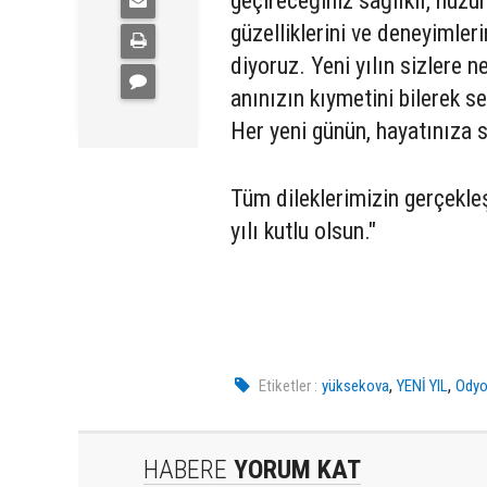
geçireceğiniz sağlıklı, huzur
güzelliklerini ve deneyimle
diyoruz. Yeni yılın sizlere n
anınızın kıymetini bilerek se
Her yeni günün, hayatınıza 
Tüm dileklerimizin gerçekleşt
yılı kutlu olsun."
,
,
Etiketler :
yüksekova
YENİ YIL
Odyo
HABERE
YORUM KAT