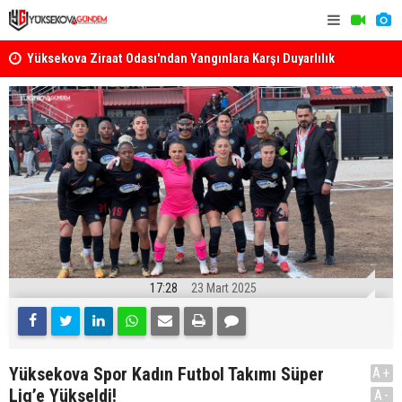
k
Yüksekova Ziraat Odası'ndan Yangınlara Karşı Duyarlılık
Yüksekova'
Çağrısı
17:28
23 Mart 2025
Yüksekova Spor Kadın Futbol Takımı Süper
A+
Lig’e Yükseldi!
A-