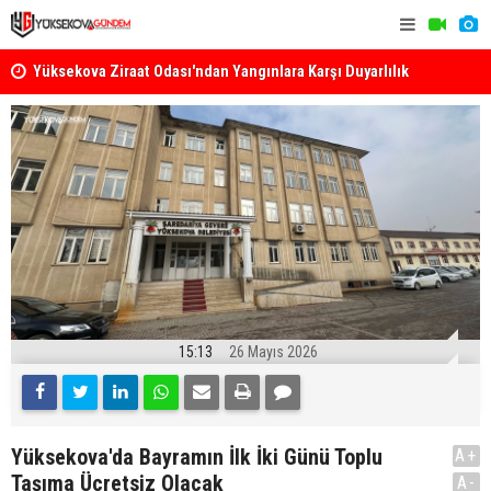
k
Yüksekova Ziraat Odası'ndan Yangınlara Karşı Duyarlılık
Yüksekova'
Çağrısı
15:13
26 Mayıs 2026
Yüksekova'da Bayramın İlk İki Günü Toplu
A+
Taşıma Ücretsiz Olacak
A-