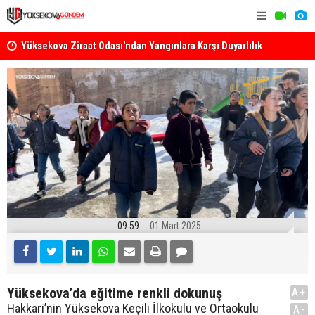
k
Yüksekova Ziraat Odası'ndan Yangınlara Karşı Duyarlılık
Yüksekova'
Çağrısı
09:59
01 Mart 2025
Yüksekova’da eğitime renkli dokunuş
A+
Hakkari’nin Yüksekova Keçili İlkokulu ve Ortaokulu
A-