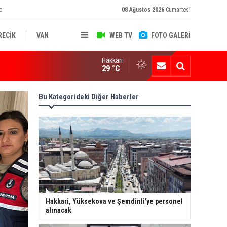
e
08 Ağustos 2026
Cumartesi
RECİK
VAN
WEB TV
FOTO GALERİ
Hakkari
ksekova'nın Sanayi Geleceği Masaya Yatırıldı
29 °C
Bu Kategorideki Diğer Haberler
Hakkari, Yüksekova ve Şemdinli'ye personel
alınacak