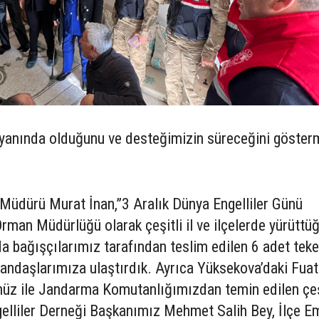
n yanında olduğunu ve desteğimizin süreceğini göster
üdürü Murat İnan,”3 Aralık Dünya Engelliler Günü
rman Müdürlüğü olarak çeşitli il ve ilçelerde yürütt
bağışçılarımız tarafından teslim edilen 6 adet teker
atandaşlarımıza ulaştırdık. Ayrıca Yüksekova’daki Fua
üz ile Jandarma Komutanlığımızdan temin edilen çeş
ngelliler Derneği Başkanımız Mehmet Salih Bey, İlçe E