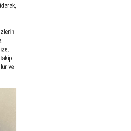
iderek,
.
zlerin
a
ize,
takip
lur ve