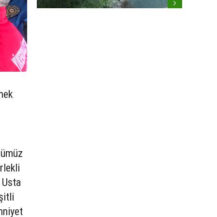
mek
üğümüz
lekli
t Usta
itli
mniyet