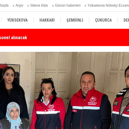
Sayfa
Arşiv
Sitene Ekle
Günün haberleri
Yüksekova Nöbetçi Eczan
YÜKSEKOVA
HAKKARİ
ŞEMDİNLİ
ÇUKURCA
DE
Karşı Duyarlılık Çağrısı
Yü