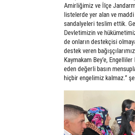
Amirliğimiz ve İlçe Jandarma
listelerde yer alan ve madd
sandalyeleri teslim ettik. G
Devletimizin ve hükümetimiz
de onların destekçisi olma
destek veren bağışçılarımı
Kaymakam Bey’e, Engelliler 
eden değerli basın mensupla
hiçbir engelimiz kalmaz.” ş