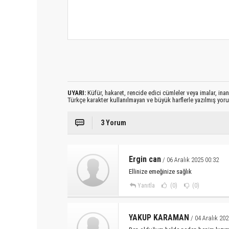
UYARI:
Küfür, hakaret, rencide edici cümleler veya imalar, inanç
Türkçe karakter kullanılmayan ve büyük harflerle yazılmış yo
3 Yorum
Ergin can
/ 06 Aralık 2025 00:32
Ellinize emeğinize sağlık
Yanıtla
(0)
(0)
YAKUP KARAMAN
/ 04 Aralık 202