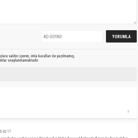
lara saldırı içeren, imla kuralları ile yazılmamış,
rumlar onaylanmamaktadır.
5 02:17