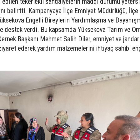
 edilen tekerlekli sandalyelerin maddi durumu yetersi
ığını belirtti. Kampanyaya İlçe Emniyet Müdürlüğü, İlçe
üksekova Engelli Bireylerin Yardımlaşma ve Dayanış
erle destek verdi. Bu kapsamda Yüksekova Tarım ve O
Dernek Başkanı Mehmet Salih Diler, emniyet ve janda
ü ziyaret ederek yardım malzemelerini ihtiyaç sahibi eng