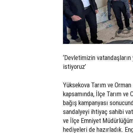
‘Devletimizin vatandaşları
istiyoruz’
Yüksekova Tarım ve Orman M
kapsamında, İlçe Tarım ve O
bağış kampanyası sonucunda 
sandalyeyi ihtiyaç sahibi v
ve İlçe Emniyet Müdürlüğüm
hediyeleri de hazırladık. E