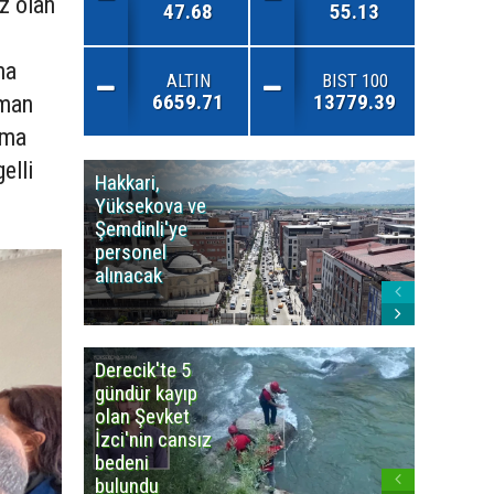
z olan
47.68
55.13
ma
ALTIN
BIST 100
6659.71
13779.39
rman
rma
elli
Hakkari,
Yüksek
Yüksekova ve
Ziraat
Şemdinli'ye
Odası'n
personel
Yangınla
alınacak
Karşı Duy
Çağrısı
Derecik'te 5
3
gündür kayıp
büyüklü
olan Şevket
deprem
İzci'nin cansız
korkuttu
bedeni
bulundu