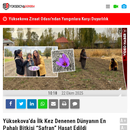
k
Yüksekova Ziraat Odası'ndan Yangınlara Karşı Duyarlılık
Yüksekova'
Çağrısı
10:18
22 Ekim 2025
Yüksekova’da İlk Kez Denenen Dünyanın En
A+
Pahalı Bitkisi “Safran” Hasat Edildi
A-