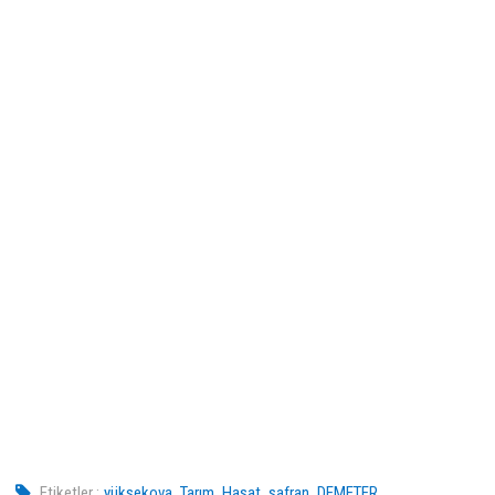
,
,
,
,
Etiketler :
yüksekova
Tarım
Hasat
safran
DEMETER