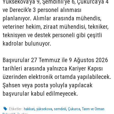
Yüksekova'ya 9, Şemdinli'ye 6, Çukurca'ya 4
ve Derecik'e 3 personel alınması
planlanıyor. Alımlar arasında mühendis,
veteriner hekim, ziraat mühendisi, tekniker,
teknisyen ve destek personeli gibi çeşitli
kadrolar bulunuyor.
Başvurular 27 Temmuz ile 9 Ağustos 2026
tarihleri arasında yalnızca Kariyer Kapısı
üzerinden elektronik ortamda yapılabilecek.
Şahsen veya posta yoluyla yapılacak
başvurular kabul edilmeyecek.
,
,
,
,
Etiketler :
hakkari
yüksekova
semdinli
Çukurca
Tarım ve Orman