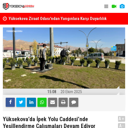
k
Yüksekova Ziraat Odası'ndan Yangınlara Karşı Duyarlılık
Yüksekova'
Çağrısı
15:08
20 Ekim 2025
Yüksekova’da İpek Yolu Caddesi’nde
A+
Yeşillendirme Çalışmaları Devam Ediyor
A-