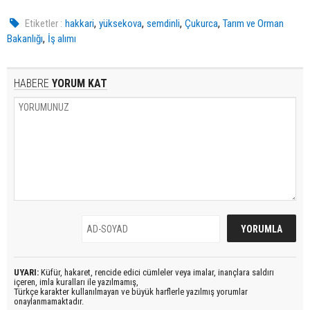
,
,
,
,
Etiketler :
hakkari
yüksekova
semdinli
Çukurca
Tarım ve Orman
,
Bakanlığı
İş alımı
HABERE
YORUM KAT
UYARI:
Küfür, hakaret, rencide edici cümleler veya imalar, inançlara saldırı
içeren, imla kuralları ile yazılmamış,
Türkçe karakter kullanılmayan ve büyük harflerle yazılmış yorumlar
onaylanmamaktadır.