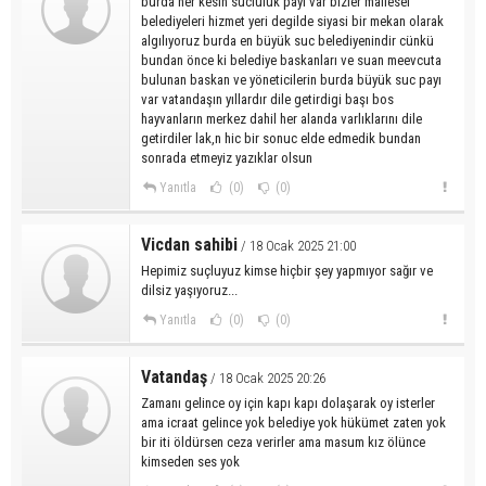
burda her kesin sucluluk payı var bizler mallesef
belediyeleri hizmet yeri degilde siyasi bir mekan olarak
algılıyoruz burda en büyük suc belediyenindir cünkü
bundan önce ki belediye baskanları ve suan meevcuta
bulunan baskan ve yöneticilerin burda büyük suc payı
var vatandaşın yıllardır dile getirdigi başı bos
hayvanların merkez dahil her alanda varlıklarını dile
getirdiler lak,n hic bir sonuc elde edmedik bundan
sonrada etmeyiz yazıklar olsun
Yanıtla
(0)
(0)
Vicdan sahibi
/ 18 Ocak 2025 21:00
Hepimiz suçluyuz kimse hiçbir şey yapmıyor sağır ve
dilsiz yaşıyoruz...
Yanıtla
(0)
(0)
Vatandaş
/ 18 Ocak 2025 20:26
Zamanı gelince oy için kapı kapı dolaşarak oy isterler
ama icraat gelince yok belediye yok hükümet zaten yok
bir iti öldürsen ceza verirler ama masum kız ölünce
kimseden ses yok