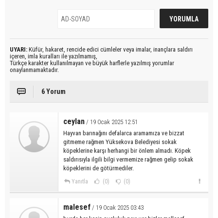
UYARI:
Küfür, hakaret, rencide edici cümleler veya imalar, inançlara saldırı
içeren, imla kuralları ile yazılmamış,
Türkçe karakter kullanılmayan ve büyük harflerle yazılmış yorumlar
onaylanmamaktadır.
6 Yorum
ceylan
/ 19 Ocak 2025 12:51
Hayvan barınağını defalarca aramamıza ve bizzat
gitmeme rağmen Yüksekova Belediyesi sokak
köpeklerine karşı herhangi bir önlem almadı. Köpek
saldırısıyla ilgili bilgi vermemize rağmen gelip sokak
köpeklerini de götürmediler.
Yanıtla
(0)
(0)
malesef
/ 19 Ocak 2025 03:43