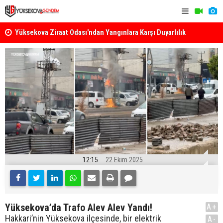
k
Yüksekova Ziraat Odası'ndan Yangınlara Karşı Duyarlılık
Yüksekova'
Çağrısı
12:15
22 Ekim 2025
Yüksekova’da Trafo Alev Alev Yandı!
A+
Hakkari’nin Yüksekova ilçesinde, bir elektrik
A-