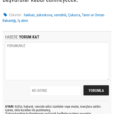
,
,
,
,
Etiketler :
hakkari
yüksekova
semdinli
Çukurca
Tarım ve Orman
,
Bakanlığı
İş alımı
HABERE
YORUM KAT
UYARI:
Küfür, hakaret, rencide edici cümleler veya imalar, inançlara saldırı
içeren, imla kuralları ile yazılmamış,
Türkçe karakter kullanılmayan ve büyük harflerle yazılmış yorumlar