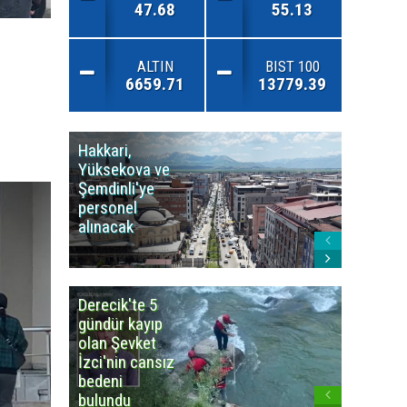
47.68
55.13
ALTIN
BIST 100
6659.71
13779.39
Hakkari,
Yüksek
Yüksekova ve
Ziraat
Şemdinli'ye
Odası'n
personel
Yangınla
alınacak
Karşı Duy
Çağrısı
Derecik'te 5
3
gündür kayıp
büyüklü
olan Şevket
deprem
İzci'nin cansız
korkuttu
bedeni
bulundu