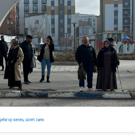
,
şehir içi servis
ücret zamı