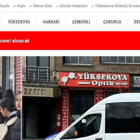
Sayfa
Arşiv
Sitene Ekle
Günün haberleri
Yüksekova Nöbetçi Eczan
YÜKSEKOVA
HAKKARİ
ŞEMDİNLİ
ÇUKURCA
DE
Karşı Duyarlılık Çağrısı
Yü