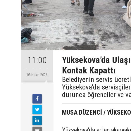
Yüksekova’da Ulaşım
11:00
Kontak Kapattı
08 Nisan 2026
Belediyenin servis ücret
Yüksekova’da servisçiler
durunca öğrenciler ve v
MUSA DÜZENCİ / YÜKSE
Yüksekova’da artan akaryakı