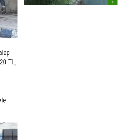
alep
 20 TL,
ü
yle