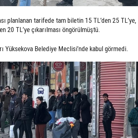
sı planlanan tarifede tam biletin 15 TL’den 25 TL’ye,
’den 20 TL’ye çıkarılması öngörülmüştü.
ı Yüksekova Belediye Meclisi’nde kabul görmedi.