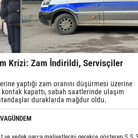
 Krizi: Zam İndirildi, Servisçiler
lerine yaptığı zam oranını düşürmesi üzerine
 kontak kapattı, sabah saatlerinde ulaşım
atandaşlar duraklarda mağdur oldu.
KOVAGÜNDEM
t ve yedek parça maliyetlerini gerekçe gösteren S.S.