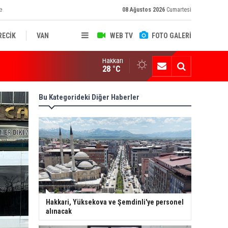
e
08 Ağustos 2026
Cumartesi
RECİK
VAN
WEB TV
FOTO GALERİ
Hakkari
ksekova'nın Sanayi Geleceği Masaya Yatırıldı
28 °C
Bu Kategorideki Diğer Haberler
Hakkari, Yüksekova ve Şemdinli'ye personel
alınacak